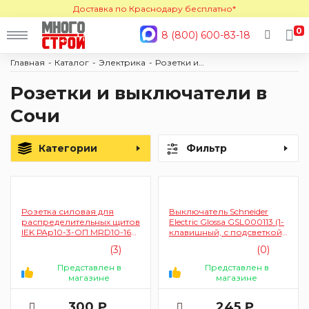
Доставка по Краснодару бесплатно*
0
8 (800) 600-83-18
Главная
Каталог
Электрика
Розетки и выключатели
Розетки и выключатели в
Сочи
Категории
Фильтр
Розетка силовая для
Выключатель Schneider
распределительных щитов
Electric Glossa GSL000113 (1-
IEK РАр10-3-ОП MRD10-16
клавишный, с подсветкой,
(на DIN-рейку)
белый)
(3)
(0)
Представлен в
Представлен в
магазине
магазине
300 ₽
245 ₽