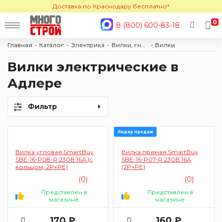
Доставка по Краснодару бесплатно*
0
8 (800) 600-83-18
Главная
Каталог
Электрика
Вилки, гнезда и разветвители
Вилки
Вилки электрические в
Адлере
Фильтр
Лидер продаж
Вилка угловая SmartBuy
Вилка прямая SmartBuy
SBE-16-P08-R 230В 16А (c
SBE-16-P07-R 230В 16A
кольцом, 2P+PE)
(2P+PE)
(0)
(0)
Представлен в
Представлен в
магазине
магазине
170 ₽
160 ₽