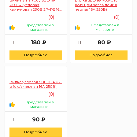
Вилка Smartbuy SBE-16-
Вилка SBE-16-P03-b (с
P09-R (угловая
кольцом заземления
каучуковая 230В 2Р+РЕ 16А
черная16А 250В)
IP44)
(0)
(0)
Представлен в
Представлен в
магазине
магазине
180 ₽
80 ₽
Подробнее
Подробнее
Вилка угловая SBE-16-P02-
b (с с/з черная 16А 250В)
(0)
Представлен в
магазине
90 ₽
Подробнее