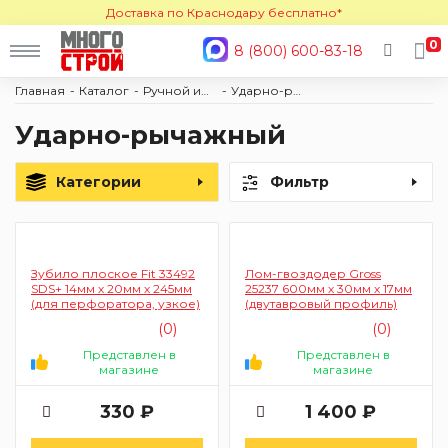
Доставка по Краснодару бесплатно*
0
8 (800) 600-83-18
Главная
Каталог
Ручной инструмент
Ударно-рычажный
Ударно-рычажный
Категории
Фильтр
Зубило плоское Fit 33492
Лом-гвоздодер Gross
SDS+ 14мм х 20мм х 245мм
25237 600мм х 30мм х 17мм
(для перфоратора, узкое)
(двутавровый профиль)
(0)
(0)
Представлен в
Представлен в
магазине
магазине
330 ₽
1 400 ₽