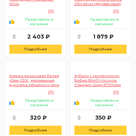
90см
2134 60см (двутавровый)
(0)
(0)
Представлен в
Представлен в
магазине
магазине
2 403 ₽
1 879 ₽
Подробнее
Подробнее
Киянка резиновая белая,
Зубило с протектором
45мм,230г, деревянная
Бибер 85401 плоское
рукоятка обратного типа
Стандарт 22мм 15*300мм
(0)
(0)
Представлен в
Представлен в
магазине
магазине
320 ₽
350 ₽
Подробнее
Подробнее