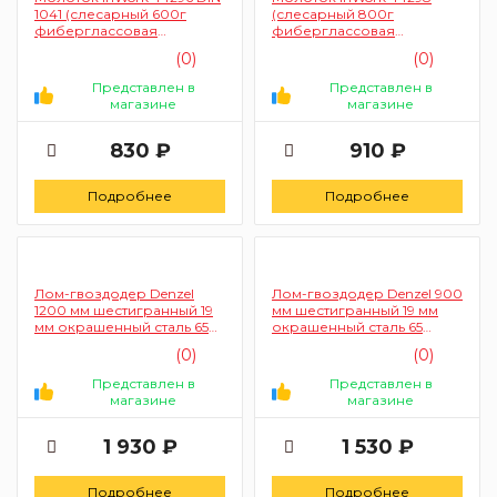
1041 (слесарный 600г
(слесарный 800г
фиберглассовая
фиберглассовая
рукоятка)
рукоятка)
(0)
(0)
Представлен в
Представлен в
магазине
магазине
830 ₽
910 ₽
Подробнее
Подробнее
Лом-гвоздодер Denzel
Лом-гвоздодер Denzel 900
1200 мм шестигранный 19
мм шестигранный 19 мм
мм окрашенный сталь 65
окрашенный сталь 65
(25205)
(25204)
(0)
(0)
Представлен в
Представлен в
магазине
магазине
1 930 ₽
1 530 ₽
Подробнее
Подробнее