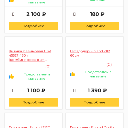
магазине
2 100 ₽
180 ₽
Подробнее
Подробнее
Киянка резиновая USP
Гвоздодер Finland 2118
45527 450 г
60см
(комбинированная
головка, фибергласовая
(0)
(0)
ручка)
Представлен в
Представлен в
магазине
магазине
1 100 ₽
1 390 ₽
Подробнее
Подробнее
Гвоздодер Finland 2120
Гвоздодер Finland Gorilla