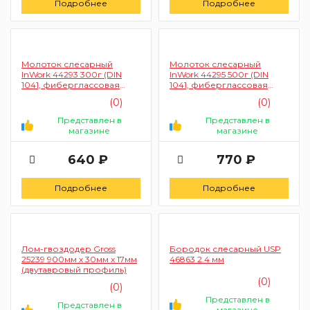
Подробнее
Подробнее
Молоток слесарный
Молоток слесарный
InWork 44293 300г (DIN
InWork 44295 500г (DIN
1041, фиберглассовая
1041, фиберглассовая
рукоятка)
рукоятка)
(0)
(0)
Представлен в
Представлен в
магазине
магазине
640 ₽
770 ₽
Подробнее
Подробнее
Лом-гвоздодер Gross
Бородок слесарный USP
25239 900мм х 30мм х 17мм
46863 2.4 мм
(двутавровый профиль)
(0)
(0)
Представлен в
Представлен в
магазине