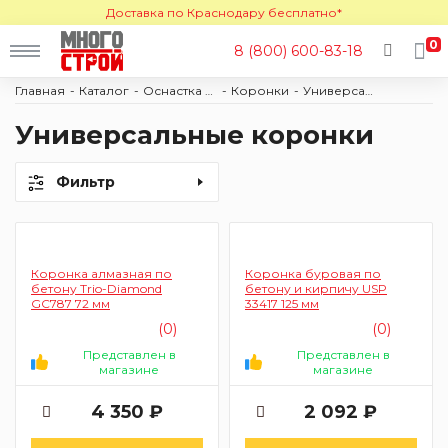
Доставка по Краснодару бесплатно*
0
8 (800) 600-83-18
Главная
Каталог
Оснастка и расходные материалы
Коронки
Универсальные
Универсальные коронки
Фильтр
Коронка алмазная по
Коронка буровая по
бетону Trio-Diamond
бетону и кирпичу USP
GC787 72 мм
33417 125 мм
(0)
(0)
Представлен в
Представлен в
магазине
магазине
4 350 ₽
2 092 ₽