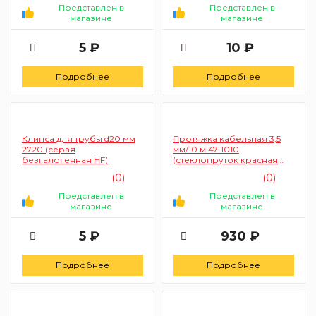
Представлен в
Представлен в
магазине
магазине
5 ₽
10 ₽
Подробнее
Подробнее
Клипса для трубы d20 мм
Протяжка кабельная 3,5
2720 (серая
мм/10 м 47-1010
безгалогенная HF)
(стеклопруток красная
1/1/50)
(0)
(0)
Представлен в
Представлен в
магазине
магазине
5 ₽
930 ₽
Подробнее
Подробнее