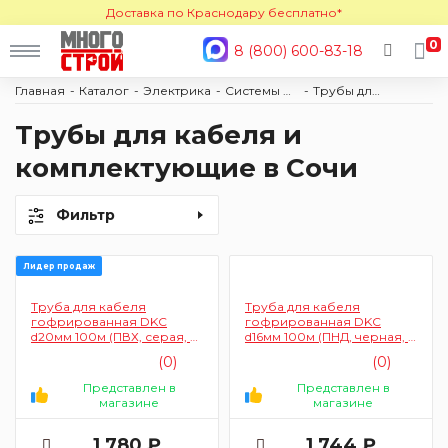
Доставка по Краснодару бесплатно*
0
8 (800) 600-83-18
Главная
Каталог
Электрика
Системы прокладки кабеля
Трубы для кабеля и комплектующие
Трубы для кабеля и
комплектующие в Сочи
Фильтр
Лидер продаж
Труба для кабеля
Труба для кабеля
гофрированная DKC
гофрированная DKC
d20мм 100м (ПВХ, серая, c
d16мм 100м (ПНД, черная, c
протяжкой)
протяжкой)
(0)
(0)
Представлен в
Представлен в
магазине
магазине
1 780 ₽
1 744 ₽