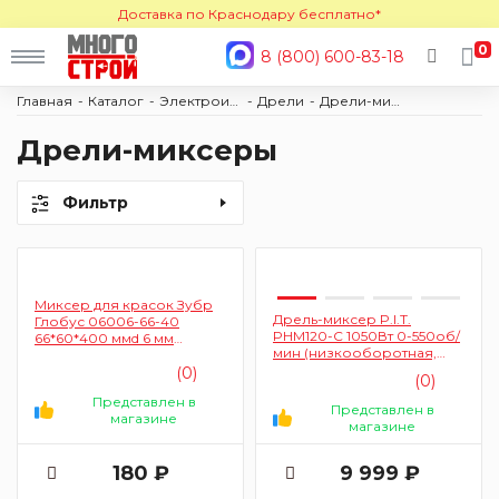
Доставка по Краснодару бесплатно*
0
8 (800) 600-83-18
Главная
Каталог
Электроинструмент
Дрели
Дрели-миксеры
Дрели-миксеры
Фильтр
Миксер для красок Зубр
Дрель-миксер P.I.T.
Глобус 06006-66-40
PHM120-C 1050Вт 0-550об/
66*60*400 ммd 6 мм
мин (низкооборотная,
пластмассовый
регулировка скорости,
(0)
(0)
насадка, патрон 16мм)
Представлен в
Представлен в
магазине
магазине
180 ₽
9 999 ₽