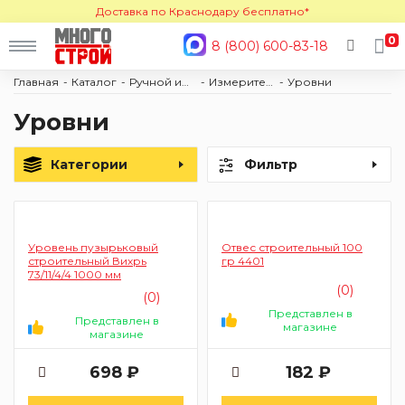
Доставка по Краснодару бесплатно*
0
8 (800) 600-83-18
Главная
Каталог
Ручной инструмент
Измерительный инструмент
Уровни
Уровни
Категории
Фильтр
Уровень пузырьковый
Отвес строительный 100
строительный Вихрь
гр 4401
73/11/4/4 1000 мм
(0)
(0)
Представлен в
Представлен в
магазине
магазине
698 ₽
182 ₽