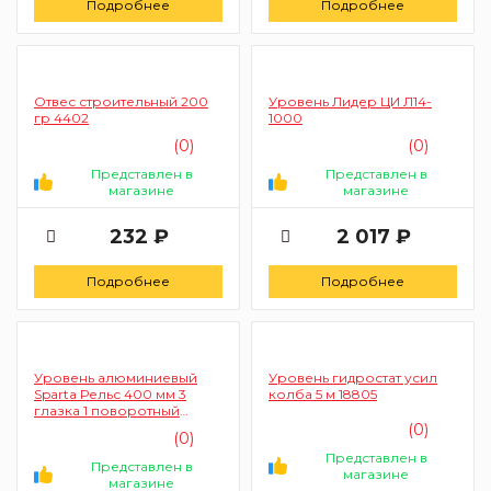
Подробнее
Подробнее
Отвес строительный 200
Уровень Лидер ЦИ Л14-
гр 4402
1000
(0)
(0)
Представлен в
Представлен в
магазине
магазине
232 ₽
2 017 ₽
Подробнее
Подробнее
Уровень алюминиевый
Уровень гидростат усил
Sparta Рельс 400 мм 3
колба 5 м 18805
глазка 1 поворотный
34044
(0)
(0)
Представлен в
Представлен в
магазине
магазине