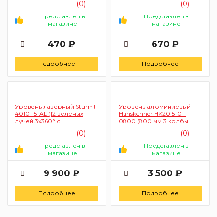
(0)
(0)
Представлен в
Представлен в
магазине
магазине
470 ₽
670 ₽
Подробнее
Подробнее
Уровень лазерный Sturm!
Уровень алюминиевый
4010-15-AL (12 зелёных
Hanskonner HK2015-01-
лучей 3x360° с
0800 (800 мм 3 колбы
поворотной платформой)
магнитный точность 0.5
(0)
(0)
4603010130598
мм/м)
Представлен в
Представлен в
магазине
магазине
9 900 ₽
3 500 ₽
Подробнее
Подробнее