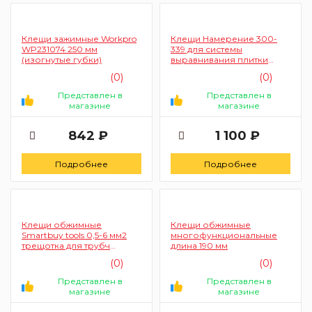
Клещи зажимные Workpro
Клещи Намерение 300-
WP231074 250 мм
339 для системы
(изогнутые губки)
выравнивания плитки
(16/80)
(0)
(0)
Представлен в
Представлен в
магазине
магазине
842 ₽
1 100 ₽
Подробнее
Подробнее
Клещи обжимные
Клещи обжимные
Smartbuy tools 0,5-6 мм2
многофункциональные
трещотка для трубч
длина 190 мм
изолир и неизолир нак
(0)
(0)
Представлен в
Представлен в
магазине
магазине