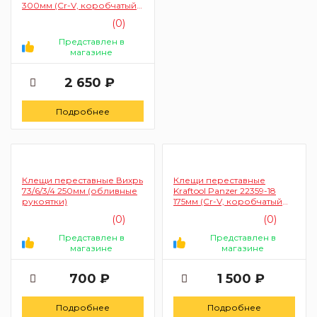
300мм (Сr-V, коробчатый
шарнир, захват до 60
(0)
мм/2")
Представлен в
магазине
2 650 ₽
Подробнее
Клещи переставные Вихрь
Клещи переставные
73/6/3/4 250мм (обливные
Kraftool Panzer 22359-18
рукоятки)
175мм (Сr-V, коробчатый
шарнир, захват до 40
(0)
(0)
мм/1")
Представлен в
Представлен в
магазине
магазине
700 ₽
1 500 ₽
Подробнее
Подробнее