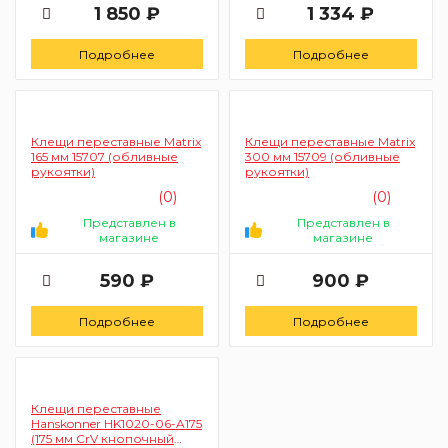
1 850 ₽
1 334 ₽
Подробнее
Подробнее
Клещи переставные Matrix
Клещи переставные Matrix
165 мм 15707 (обливные
300 мм 15709 (обливные
рукоятки)
рукоятки)
(0)
(0)
Представлен в
Представлен в
магазине
магазине
590 ₽
900 ₽
Подробнее
Подробнее
Клещи переставные
Hanskonner HK1020-06-A175
(175 мм CrV кнопочный