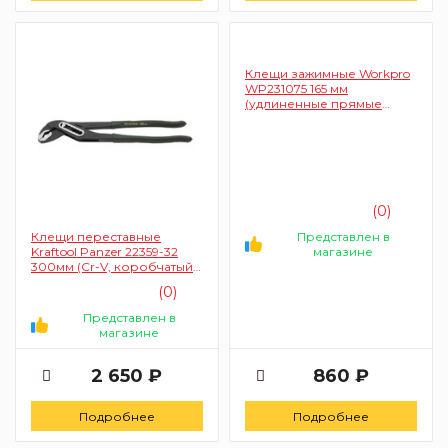
Клещи зажимные Workpro
WP231075 165 мм
(удлиненные прямые
губки)
(0)
Представлен в
Клещи переставные
магазине
Kraftool Panzer 22359-32
300мм (Сr-V, коробчатый
шарнир, захват до 60
(0)
мм/2")
Представлен в
магазине
2 650 ₽
860 ₽
Подробнее
Подробнее