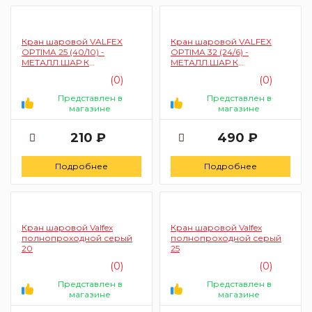
Кран шаровой VALFEX
Кран шаровой VALFEX
OPTIMA 25 (40/10) -
OPTIMA 32 (24/6) -
МЕТАЛЛ.ШАР К
МЕТАЛЛ.ШАР К
(10131010/210823/5018375/1,К
(10131010/210823/5018375/1,К
(0)
(0)
ИТАЙ) ЦА-00128735
ИТАЙ) ЦА-00128736
Представлен в
Представлен в
магазине
магазине
210 ₽
490 ₽
Подробнее
Подробнее
Кран шаровой Valfex
Кран шаровой Valfex
полнопроходной серый
полнопроходной серый
20
25
(0)
(0)
Представлен в
Представлен в
магазине
магазине