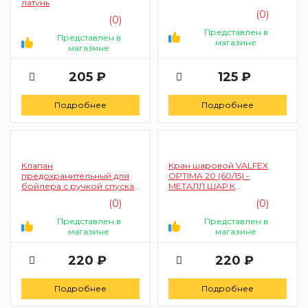
латунь
(0)
(0)
Представлен в
Представлен в
магазине
магазине
205 ₽
125 ₽
Подробнее
Подробнее
Клапан
Кран шаровой VALFEX
предохранительный для
OPTIMA 20 (60/15) -
бойлера с ручкой спуска
МЕТАЛЛ.ШАР К
1/2 STI
(10131010/210823/5018375/1,К
(0)
(0)
ИТАЙ) ЦА-00128734
Представлен в
Представлен в
магазине
магазине
220 ₽
220 ₽
Подробнее
Подробнее