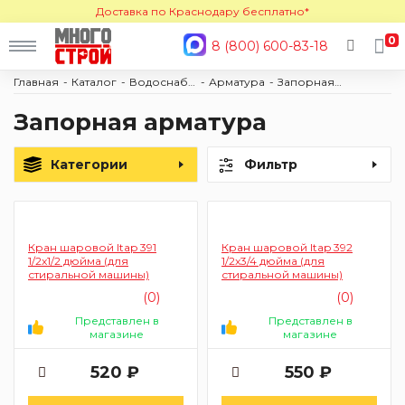
Доставка по Краснодару бесплатно*
0
8 (800) 600-83-18
Главная
Каталог
Водоснабжение и отопление
Арматура
Запорная арматура
Запорная арматура
Категории
Фильтр
Кран шаровой Itap 391
Кран шаровой Itap 392
1/2x1/2 дюйма (для
1/2x3/4 дюйма (для
стиральной машины)
стиральной машины)
(0)
(0)
Представлен в
Представлен в
магазине
магазине
520 ₽
550 ₽