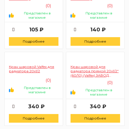
(0)
(0)
Представлен в
Представлен в
магазине
магазине
105 ₽
140 ₽
Подробнее
Подробнее
Кран шаровой Valfex для
Кран шаровой для
радиатора 20х1/2
радиатора прямой 20х1/2"
(60/10) (Valfex) ЗАВОД
ВАЛФ-РУС БЕЛЫЙ
(0)
(0)
ЦА-00128918
Представлен в
Представлен в
магазине
магазине
340 ₽
340 ₽
Подробнее
Подробнее