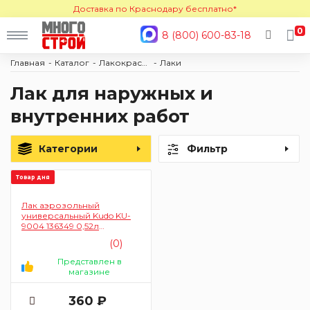
Доставка по Краснодару бесплатно*
0
8 (800) 600-83-18
Главная
Каталог
Лакокраска
Лаки
Лак для наружных и
внутренних работ
Категории
Фильтр
Товар дня
Лак аэрозольный
универсальный Kudo KU-
9004 136349 0,52л
(акриловый, матовый)
(0)
Представлен в
магазине
360 ₽