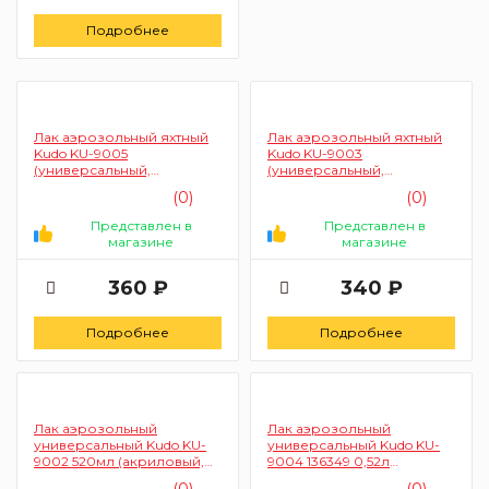
Подробнее
Лак аэрозольный яхтный
Лак аэрозольный яхтный
Kudo KU-9005
Kudo KU-9003
(универсальный,
(универсальный,
шелковисто-матовый
глянцевый, прозрачный)
(0)
(0)
прозрачный)
Представлен в
Представлен в
магазине
магазине
360 ₽
340 ₽
Подробнее
Подробнее
Лак аэрозольный
Лак аэрозольный
универсальный Kudo KU-
универсальный Kudo KU-
9002 520мл (акриловый,
9004 136349 0,52л
глянцевый)
(акриловый, матовый)
(0)
(0)