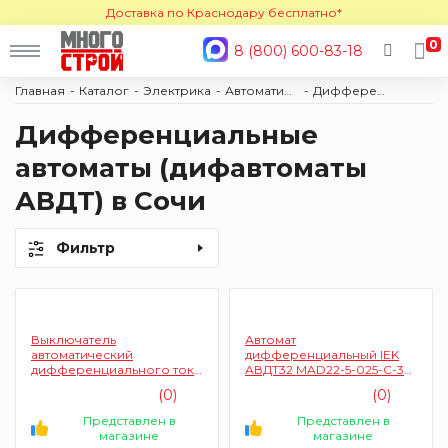
Доставка по Краснодару бесплатно*
0
8 (800) 600-83-18
Главная
Каталог
Электрика
Автоматизация
Дифференциальные автоматы
Дифференциальные
автоматы (дифавтоматы
АВДТ) в Сочи
Фильтр
Выключатель
Автомат
автоматический
дифференциальный IEK
дифференциального тока
АВДТ32 MAD22-5-025-C-30
IEK АВДТ32 MAD22-5-016-C-
2п 25А 30мА 6кА C
(0)
(0)
30 2п (1P+N) C 16А 30мА тип
A 6кА
Представлен в
Представлен в
магазине
магазине