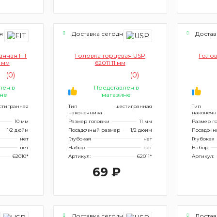
я
Доставка сегодня
Достав
нная FIT
Головка торцевая USP
Голов
0 мм
62011 11 мм
(0)
(0)
лен в
Представлен в
не
магазине
стигранная
Тип
шестигранная
Тип
наконечника
наконечн
10 мм
Размер головки
11 мм
Размер г
1/2 дюйм
Посадочный размер
1/2 дюйм
Посадочн
нет
Глубокая
нет
Глубокая
нет
Набор
нет
Набор
62010*
Артикул:
62011*
Артикул:
69 ₽
я
Доставка сегодня
Достав