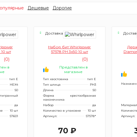
опулярные
Дешевые
Дорогие
я
Доставка сегодня
Достав
lpower
Набор бит Whirlpower
Держ
 10 шт
57578 PH 3x50 10 шт
Diamon
(0)
(0)
лен в
Представлен в
не
магазине
тип Е
Тип хвостовика
тип Е
Назначен
HEX4
Тип шлица
PH3
50
Длина
50
тигранный
Форма
крестообразная
наконечника
да
Набор
да
Материа
ке
10 шт
Количество в упаковке
10 шт
Количест
57601
Артикул:
57578*
Артикул:
70 ₽