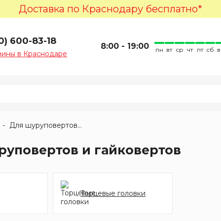
Доставка по Краснодару бесплатно*
0) 600-83-18
8:00 - 19:00
пн
вт
ср
чт
пт
сб
в
зины в Краснодаре
Для шуруповертов и гайковертов
руповертов и гайковертов
Торцевые головки