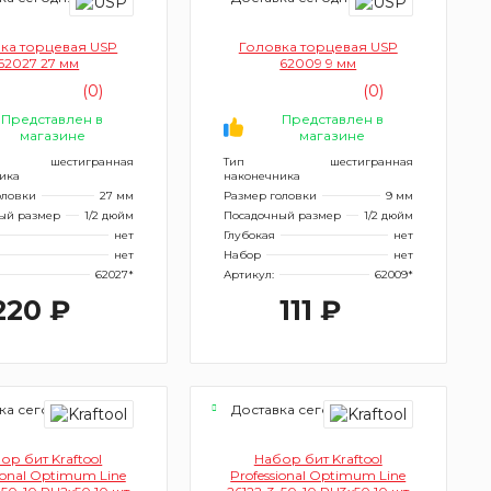
ка торцевая USP
Головка торцевая USP
62027 27 мм
62009 9 мм
(0)
(0)
Представлен в
Представлен в
магазине
магазине
шестигранная
Тип
шестигранная
ика
наконечника
оловки
27 мм
Размер головки
9 мм
ый размер
1/2 дюйм
Посадочный размер
1/2 дюйм
нет
Глубокая
нет
нет
Набор
нет
62027*
Артикул:
62009*
220 ₽
111 ₽
ка сегодня
Доставка сегодня
ор бит Kraftool
Набор бит Kraftool
ional Optimum Line
Professional Optimum Line