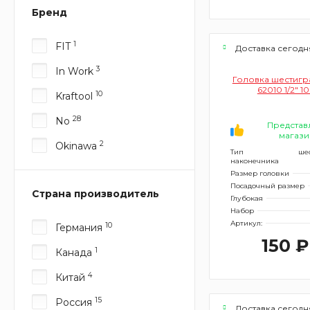
Бренд
1
FIT
Доставка сегодн
3
In Work
Головка шестигра
62010 1/2" 1
10
Kraftool
28
No
Представ
магази
2
Okinawa
Тип
ше
наконечника
Размер головки
Посадочный размер
Страна производитель
Глубокая
Набор
Артикул:
10
Германия
150 ₽
1
Канада
4
Китай
15
Россия
Доставка сегодн