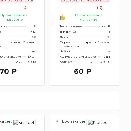
-50-10 PH2х50 10 шт
26122-3-50-10 PH3х50 10 шт
(0)
(0)
Представлен в
Представлен в
магазине
магазине
товика
тип Е
Тип хвостовика
тип Е
а
PH2
Тип шлица
PH3
50
Длина
50
крестообразная
Форма
крестообразная
ика
наконечника
да
Набор
да
во в упаковке
10 шт
Количество в упаковке
10 шт
26122-2-50-10
Артикул:
26122-3-50-10
70 ₽
60 ₽
ка сегодня
Доставка сегодня