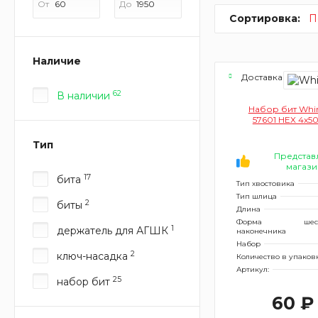
От
До
Сортировка:
П
Наличие
Доставка сегодн
62
В наличии
Набор бит Whir
57601 HEX 4x50
Тип
Представ
магази
17
бита
Тип хвостовика
Тип шлица
2
биты
Длина
Форма
шес
1
держатель для АГШК
наконечника
Набор
2
ключ-насадка
Количество в упаков
Артикул:
25
набор бит
60 ₽