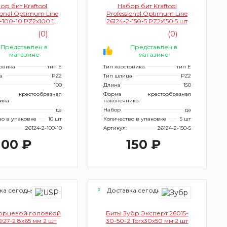
ор бит Kraftool
Набор бит Kraftool
ional Optimum Line
Professional Optimum Line
-100-10 PZ2х100 10
26124-2-150-5 PZ2х150 5 шт
шт
(0)
(0)
Представлен в
Представлен в
магазине
магазине
товика
тип Е
Тип хвостовика
тип Е
а
PZ2
Тип шлица
PZ2
100
Длина
150
крестообразная
Форма
крестообразная
ика
наконечника
да
Набор
да
во в упаковке
10 шт
Количество в упаковке
5 шт
26124-2-100-10
Артикул:
26124-2-150-5
100 ₽
150 ₽
ка сегодня
Доставка сегодня
торцевой головкой
Биты Зубр Эксперт 26015-
927-2 8х65 мм 2 шт
30-50-2 Torx30х50 мм 2 шт