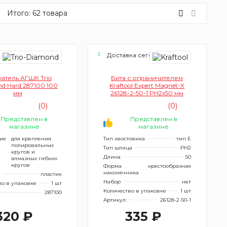
Итого:
62
товара
ка сегодня
Доставка сегодня
атель АГШК Trio
Бита с ограничителем
d Hard 287100 100
Kraftool Expert Magnet-X
мм
26128-2-50-1 PH2x50 мм
(0)
(0)
Представлен в
Представлен в
магазине
магазине
ие
для крепления
Тип хвостовика
тип Е
полировальных
Тип шлица
PH2
кругов и
Длина
50
алмазных гибких
кругов
Форма
крестообразная
наконечника
л
пластик
Набор
нет
во в упаковке
1 шт
Количество в упаковке
1 шт
287100
Артикул:
26128-2-50-1
320 ₽
335 ₽