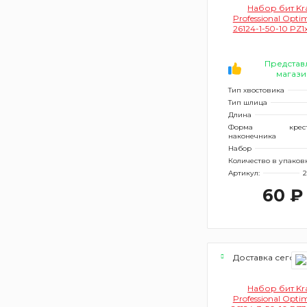
Набор бит Kra
Professional Opt
26124-1-50-10 PZ1
Представ
магази
Тип хвостовика
Тип шлица
Длина
Форма
крес
наконечника
Набор
Количество в упаков
Артикул:
2
60 ₽
Доставка сегодн
Набор бит Kra
Professional Opt