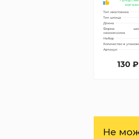
магази
Тип хвостовика
Тип шлица
Длина
Форма
ше
наконечника
Набор
Количество в упаков
Артикул:
130 ₽
Не мож