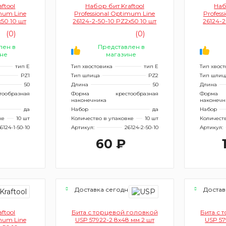
ftool
Набор бит Kraftool
Наб
imum Line
Professional Optimum Line
Profess
х50 10 шт
26124-2-50-10 PZ2х50 10 шт
26124-2
(0)
(0)
лен в
Представлен в
не
магазине
тип Е
Тип хвостовика
тип Е
Тип хвос
PZ1
Тип шлица
PZ2
Тип шлиц
50
Длина
50
Длина
тообразная
Форма
крестообразная
Форма
наконечника
наконечн
да
Набор
да
Набор
ке
10 шт
Количество в упаковке
10 шт
Количест
6124-1-50-10
Артикул:
26124-2-50-10
Артикул:
60 ₽
я
Доставка сегодня
Достав
ftool
Бита с торцевой головкой
Бита с 
imum Line
USP 57922-2 8х48 мм 2 шт
USP 57