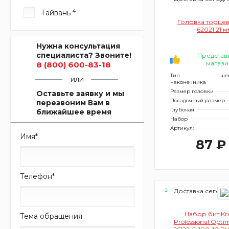
4
Тайвань
Головка торце
62021 21 м
Нужна консультация
специалиста? Звоните!
Представ
магази
8 (800) 600-83-18
Тип
ше
или
наконечника
Размер головки
Оставьте заявку и мы
Посадочный размер
перезвоним Вам в
Глубокая
ближайшее время
Набор
Артикул:
Имя
*
87 ₽
Телефон
*
Доставка сегодн
Набор бит Kra
Тема обращения
Professional Opt