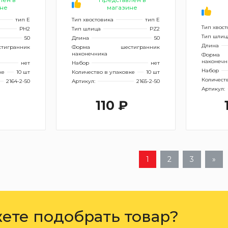
не
магазине
тип Е
Тип хвостовика
тип Е
Тип хвос
PH2
Тип шлица
PZ2
Тип шлиц
50
Длина
50
Длина
стигранник
Форма
шестигранник
наконечника
Форма
наконечн
нет
Набор
нет
Набор
ке
10 шт
Количество в упаковке
10 шт
Количест
2164-2-50
Артикул:
2165-2-50
Артикул:
110 ₽
1
2
3
»
ете подобрать товар?