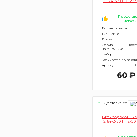
26124-3-50-10 PZ3
Представ
магази
Тип хвостовика
Тип шлица
Длина
Форма
крес
наконечника
Набор
Количество в упаков
Артикул:
2
60 ₽
Доставка сегодн
Биты торсионные
2164-2-50 PH2х50
Представ