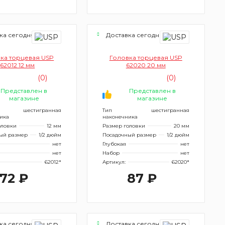
ка сегодня
Доставка сегодня
ка торцевая USP
Головка торцевая USP
62012 12 мм
62020 20 мм
(0)
(0)
Представлен в
Представлен в
магазине
магазине
шестигранная
Тип
шестигранная
ика
наконечника
оловки
12 мм
Размер головки
20 мм
ый размер
1/2 дюйм
Посадочный размер
1/2 дюйм
нет
Глубокая
нет
нет
Набор
нет
62012*
Артикул:
62020*
72 ₽
87 ₽
ка сегодня
Доставка сегодня