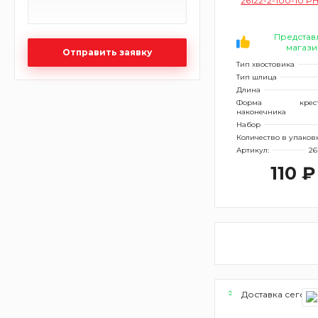
26122-2-100-10 P
шт
Представ
магази
Отправить заявку
Тип хвостовика
Тип шлица
Длина
Форма
крес
наконечника
Набор
Количество в упаков
Артикул:
26
110 ₽
Доставка сегодн