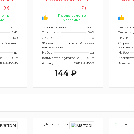
H2х100 10
26122-2-150-5 PH2х150 5 шт
26122-2
(0)
(0)
лен в
Представлен в
не
магазине
тип Е
Тип хвостовика
тип Е
Тип хвос
PH2
Тип шлица
PH2
Тип шлиц
100
Длина
150
Длина
тообразная
Форма
крестообразная
Форма
наконечника
наконечн
да
Набор
да
Набор
ке
10 шт
Количество в упаковке
5 шт
Количест
122-2-100-10
Артикул:
26122-2-150-5
Артикул:
144 ₽
я
Доставка сегодня
Достав