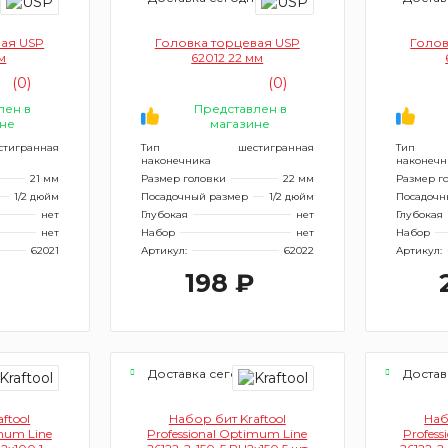
вая USP
Головка торцевая USP
Голов
м
62012 22 мм
(0)
(0)
лен в
Представлен в
не
магазине
стигранная
Тип
шестигранная
Тип
наконечника
наконечн
21 мм
Размер головки
22 мм
Размер г
1/2 дюйм
Посадочный размер
1/2 дюйм
Посадочн
нет
Глубокая
нет
Глубокая
нет
Набор
нет
Набор
62021
Артикул:
62022
Артикул:
198 ₽
я
Доставка сегодня
Достав
ftool
Набор бит Kraftool
Наб
imum Line
Professional Optimum Line
Profess