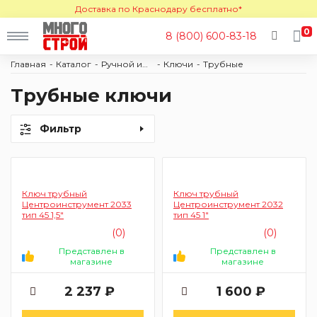
Доставка по Краснодару бесплатно*
0
8 (800) 600-83-18
Главная
Каталог
Ручной инструмент
Ключи
Трубные
Трубные ключи
Фильтр
Ключ трубный
Ключ трубный
Центроинструмент 2033
Центроинструмент 2032
тип 45 1,5"
тип 45 1"
(0)
(0)
Представлен в
Представлен в
магазине
магазине
2 237 ₽
1 600 ₽