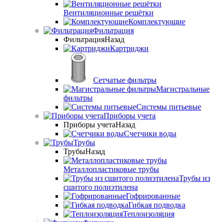
Вентиляционные решётки
Комплектующие
Фильтрация
Фильтрация
Назад
Картриджи
Сетчатые фильтры
Магистральные
фильтры
Системы питьевые
Приборы учета
Приборы учета
Назад
Счетчики воды
Трубы
Трубы
Назад
Металлопластиковые трубы
Трубы из
сшитого полиэтилена
Гофрированные
Гибкая подводка
Теплоизоляция