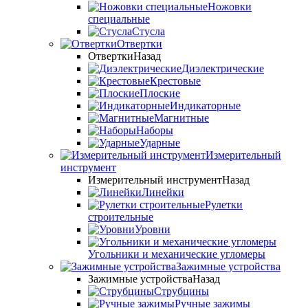
Ножовки
специальные
Стусла
Отвертки
Отвертки
Назад
Диэлектрические
Крестовые
Плоские
Индикаторные
Магнитные
Наборы
Ударные
Измерительный
инструмент
Измерительный инструмент
Назад
Линейки
Рулетки
строительные
Уровни
Угольники и механические угломеры
Зажимные устройства
Зажимные устройства
Назад
Струбцины
Ручные зажимы