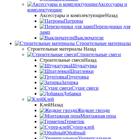
Аксессуары и
комплектующие
Аксессуары и комплектующие
Назад
Патроны
Переходники для
ламп
Выключатели
Строительные материалы
Строительные материалы
Назад
Строительные смеси
Строительные смеси
Назад
Штукатурка
Шпатлевки
Грунтовка
Затирка
Сухие смеси
Добавки
Клей
Клей
Назад
Жидкие гвозди
Монтажная пена
Герметик
Супер-клей
Обойный
Универсальные