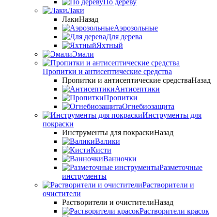
По дереву
Лаки
Лаки
Назад
Аэрозольные
Для дерева
Яхтный
Эмали
Пропитки и антисептические средства
Пропитки и антисептические средства
Назад
Антисептики
Пропитки
Огнебиозащита
Инструменты для
покраски
Инструменты для покраски
Назад
Валики
Кисти
Ванночки
Разметочные
инструменты
Растворители и
очистители
Растворители и очистители
Назад
Растворители красок