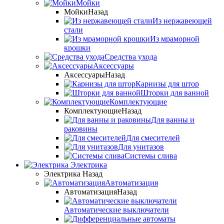
Мойки
Мойки
Назад
Из нержавеющей
стали
Из мраморной
крошки
Средства ухода
Аксессуары
Аксессуары
Назад
Карнизы для штор
Шторки для ванной
Комплектующие
Комплектующие
Назад
Для ванны и
раковины
Для смесителей
Для унитазов
Системы слива
Электрика
Электрика
Назад
Автоматизация
Автоматизация
Назад
Автоматические выключатели