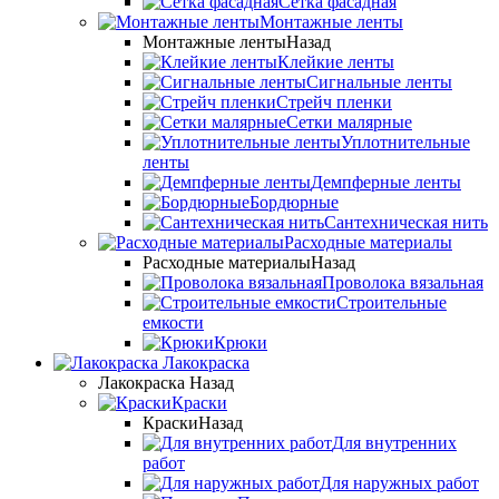
Сетка фасадная
Монтажные ленты
Монтажные ленты
Назад
Клейкие ленты
Сигнальные ленты
Стрейч пленки
Сетки малярные
Уплотнительные
ленты
Демпферные ленты
Бордюрные
Сантехническая нить
Расходные материалы
Расходные материалы
Назад
Проволока вязальная
Строительные
емкости
Крюки
Лакокраска
Лакокраска
Назад
Краски
Краски
Назад
Для внутренних
работ
Для наружных работ