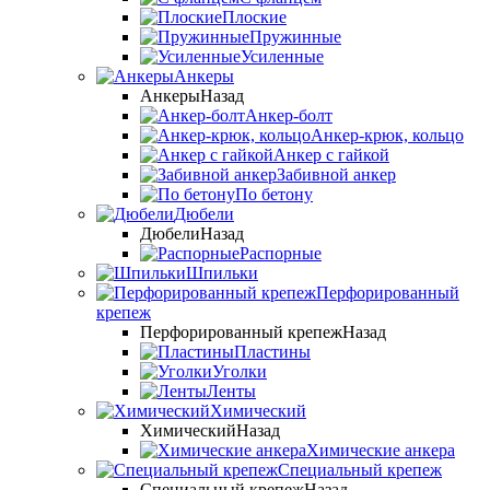
Плоские
Пружинные
Усиленные
Анкеры
Анкеры
Назад
Анкер-болт
Анкер-крюк, кольцо
Анкер с гайкой
Забивной анкер
По бетону
Дюбели
Дюбели
Назад
Распорные
Шпильки
Перфорированный
крепеж
Перфорированный крепеж
Назад
Пластины
Уголки
Ленты
Химический
Химический
Назад
Химические анкера
Специальный крепеж
Специальный крепеж
Назад