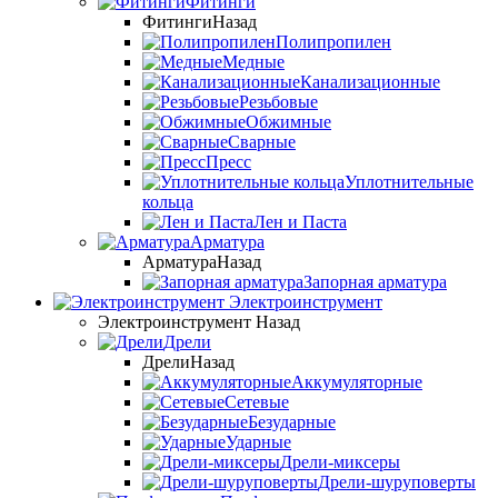
Фитинги
Фитинги
Назад
Полипропилен
Медные
Канализационные
Резьбовые
Обжимные
Сварные
Пресс
Уплотнительные
кольца
Лен и Паста
Арматура
Арматура
Назад
Запорная арматура
Электроинструмент
Электроинструмент
Назад
Дрели
Дрели
Назад
Аккумуляторные
Сетевые
Безударные
Ударные
Дрели-миксеры
Дрели-шуруповерты