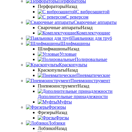
Перфораторы
Перфораторы
Назад
С виброзащитой
С реверсом
Сварочные аппараты
Сварочные аппараты
Назад
Комплектующие
Паяльники для труб
Шлифмашины
Шлифмашины
Назад
Угловые
Полировальные
Краскопульты
Краскопульты
Назад
Пневматические
Пневмоинструмент
Пневмоинструмент
Назад
Дополнительные принадлежности
Муфты
Фрезеры
Фрезеры
Назад
Фрезы
Лобзики
Лобзики
Назад