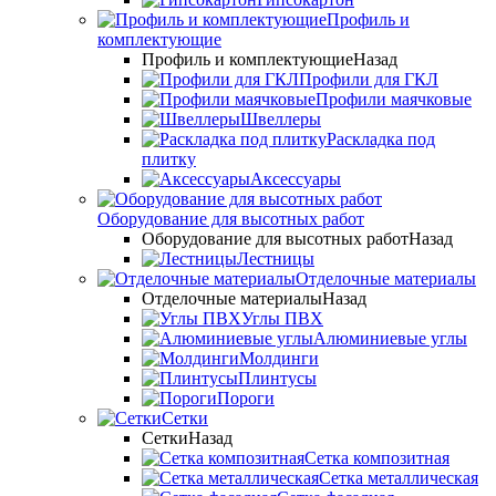
Профиль и
комплектующие
Профиль и комплектующие
Назад
Профили для ГКЛ
Профили маячковые
Швеллеры
Раскладка под
плитку
Аксессуары
Оборудование для высотных работ
Оборудование для высотных работ
Назад
Лестницы
Отделочные материалы
Отделочные материалы
Назад
Углы ПВХ
Алюминиевые углы
Молдинги
Плинтусы
Пороги
Сетки
Сетки
Назад
Сетка композитная
Сетка металлическая