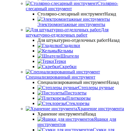
Столярно-
слесарный инструмент
Столярно-слесарный инструмент
Назад
Электромонтажные инструменты
Для
штукатурно-отделочных работ
Для штукатурно-отделочных работ
Назад
Гладилки
Кельмы
Шпатели
Терки
Скребки
Специализированный инструмент
Специализированный инструмент
Назад
Степлеры ручные
Пистолеты
Плиткорезы
Стеклорезы
Хранение инструмента
Хранение инструмента
Назад
Ящики для
инструментов
Сумки для