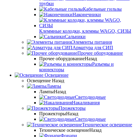
трубки
Кабельные гильзы
Наконечники
Клеммные колодки, клеммы WAGO, СИЗЫ
Сальники
Элементы питания
Арматура для СИП
Прочее оборудование
Прочее оборудование
Назад
Разъемы и
коннекторы
Освещение
Освещение
Назад
Лампы
Лампы
Назад
Светодиодные
Накаливания
Прожекторы
Прожекторы
Назад
Светодиодные
Техническое освещение
Техническое освещение
Назад
Фонари