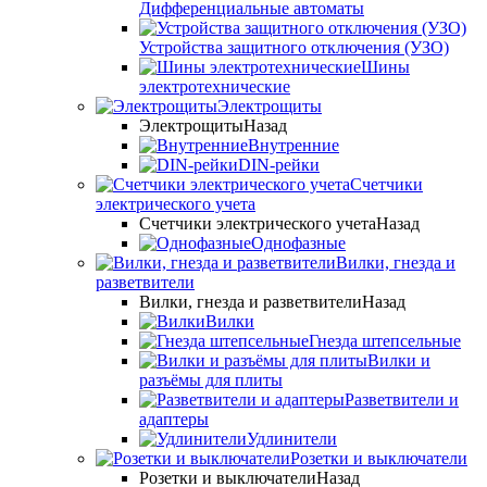
Дифференциальные автоматы
Устройства защитного отключения (УЗО)
Шины
электротехнические
Электрощиты
Электрощиты
Назад
Внутренние
DIN-рейки
Счетчики
электрического учета
Счетчики электрического учета
Назад
Однофазные
Вилки, гнезда и
разветвители
Вилки, гнезда и разветвители
Назад
Вилки
Гнезда штепсельные
Вилки и
разъёмы для плиты
Разветвители и
адаптеры
Удлинители
Розетки и выключатели
Розетки и выключатели
Назад