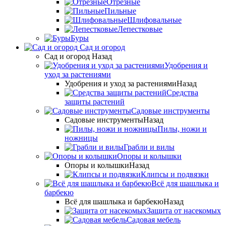
Отрезные
Пильные
Шлифовальные
Лепестковые
Буры
Сад и огород
Сад и огород
Назад
Удобрения и
уход за растениями
Удобрения и уход за растениями
Назад
Средства
защиты растений
Садовые инструменты
Садовые инструменты
Назад
Пилы, ножи и
ножницы
Грабли и вилы
Опоры и колышки
Опоры и колышки
Назад
Клипсы и подвязки
Всё для шашлыка и
барбекю
Всё для шашлыка и барбекю
Назад
Защита от насекомых
Садовая мебель