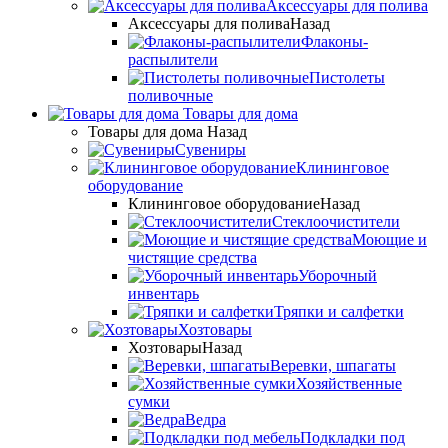
Аксессуары для полива
Аксессуары для полива
Назад
Флаконы-
распылители
Пистолеты
поливочные
Товары для дома
Товары для дома
Назад
Сувениры
Клининговое
оборудование
Клининговое оборудование
Назад
Стеклоочистители
Моющие и
чистящие средства
Уборочный
инвентарь
Тряпки и салфетки
Хозтовары
Хозтовары
Назад
Веревки, шпагаты
Хозяйственные
сумки
Ведра
Подкладки под