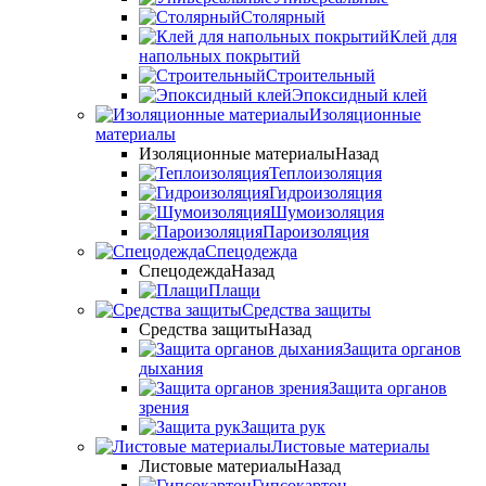
Столярный
Клей для
напольных покрытий
Строительный
Эпоксидный клей
Изоляционные
материалы
Изоляционные материалы
Назад
Теплоизоляция
Гидроизоляция
Шумоизоляция
Пароизоляция
Спецодежда
Спецодежда
Назад
Плащи
Средства защиты
Средства защиты
Назад
Защита органов
дыхания
Защита органов
зрения
Защита рук
Листовые материалы
Листовые материалы
Назад
Гипсокартон