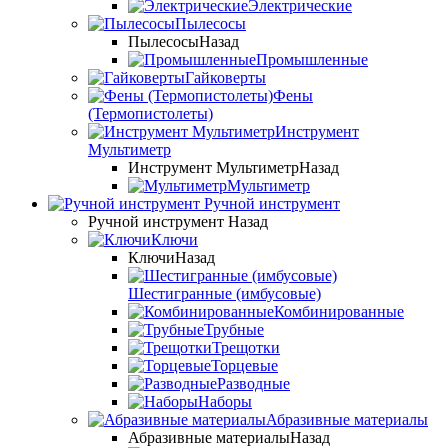
Электрические
Пылесосы
Пылесосы
Назад
Промышленные
Гайковерты
Фены
(Термопистолеты)
Инструмент
Мультиметр
Инструмент Мультиметр
Назад
Мультиметр
Ручной инструмент
Ручной инструмент
Назад
Ключи
Ключи
Назад
Шестигранные (имбусовые)
Комбинированные
Трубные
Трещотки
Торцевые
Разводные
Наборы
Абразивные материалы
Абразивные материалы
Назад