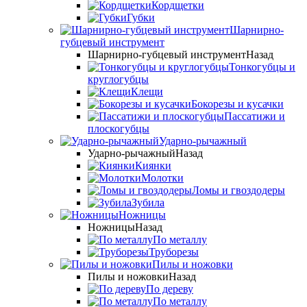
Кордщетки
Губки
Шарнирно-
губцевый инструмент
Шарнирно-губцевый инструмент
Назад
Тонкогубцы и
круглогубцы
Клещи
Бокорезы и кусачки
Пассатижи и
плоскогубцы
Ударно-рычажный
Ударно-рычажный
Назад
Киянки
Молотки
Ломы и гвоздодеры
Зубила
Ножницы
Ножницы
Назад
По металлу
Труборезы
Пилы и ножовки
Пилы и ножовки
Назад
По дереву
По металлу