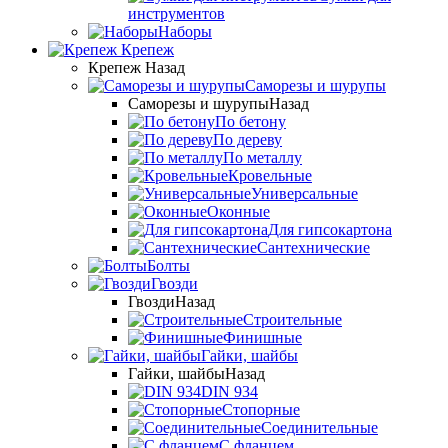
инструментов
Наборы
Крепеж
Крепеж
Назад
Саморезы и шурупы
Саморезы и шурупы
Назад
По бетону
По дереву
По металлу
Кровельные
Универсальные
Оконные
Для гипсокартона
Сантехнические
Болты
Гвозди
Гвозди
Назад
Cтроительные
Финишные
Гайки, шайбы
Гайки, шайбы
Назад
DIN 934
Стопорные
Соединительные
С фланцем