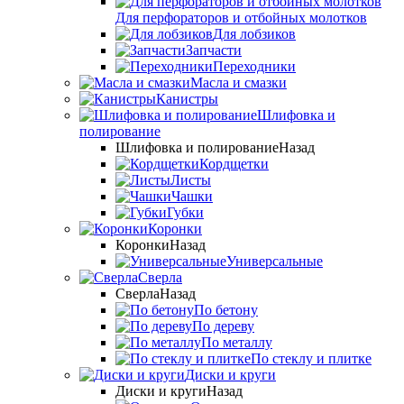
Для перфораторов и отбойных молотков
Для лобзиков
Запчасти
Переходники
Масла и смазки
Канистры
Шлифовка и
полирование
Шлифовка и полирование
Назад
Кордщетки
Листы
Чашки
Губки
Коронки
Коронки
Назад
Универсальные
Сверла
Сверла
Назад
По бетону
По дереву
По металлу
По стеклу и плитке
Диски и круги
Диски и круги
Назад