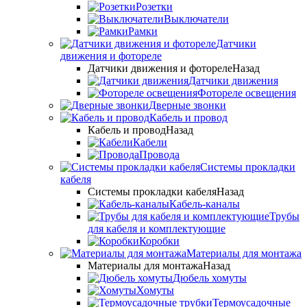
Розетки
Выключатели
Рамки
Датчики
движения и фотореле
Датчики движения и фотореле
Назад
Датчики движения
Фотореле освещения
Дверные звонки
Кабель и провод
Кабель и провод
Назад
Кабели
Провода
Системы прокладки
кабеля
Системы прокладки кабеля
Назад
Кабель-каналы
Трубы
для кабеля и комплектующие
Коробки
Материалы для монтажа
Материалы для монтажа
Назад
Дюбель хомуты
Хомуты
Термоусадочные