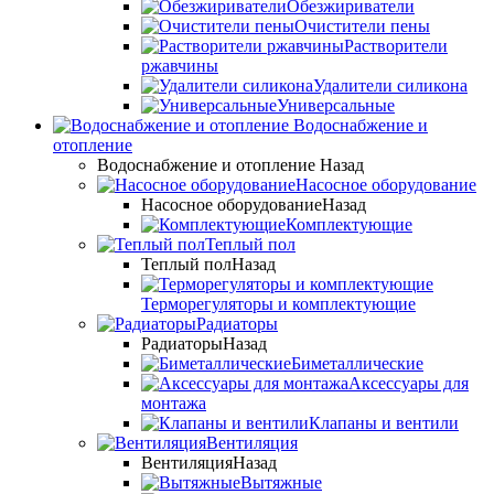
Обезжириватели
Очистители пены
Растворители
ржавчины
Удалители силикона
Универсальные
Водоснабжение и
отопление
Водоснабжение и отопление
Назад
Насосное оборудование
Насосное оборудование
Назад
Комплектующие
Теплый пол
Теплый пол
Назад
Терморегуляторы и комплектующие
Радиаторы
Радиаторы
Назад
Биметаллические
Аксессуары для
монтажа
Клапаны и вентили
Вентиляция
Вентиляция
Назад
Вытяжные