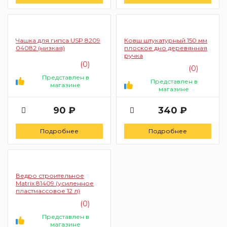
Чашка для гипса USP 8209
Ковш штукатурный 150 мм
04082 (низкая)
плоское дно деревянная
ручка
(0)
(0)
Представлен в
Представлен в
магазине
магазине
90 ₽
340 ₽
Подробнее
Подробнее
Ведро строительное
Matrix 81409 (усиленное
пластмассовое 12 л)
(0)
Представлен в
магазине