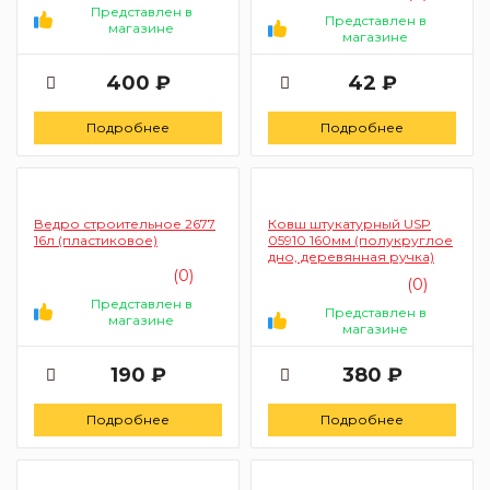
Представлен в
Представлен в
магазине
магазине
400 ₽
42 ₽
Подробнее
Подробнее
Ведро строительное 2677
Ковш штукатурный USP
16л (пластиковое)
05910 160мм (полукруглое
дно, деревянная ручка)
(0)
(0)
Представлен в
Представлен в
магазине
магазине
190 ₽
380 ₽
Подробнее
Подробнее