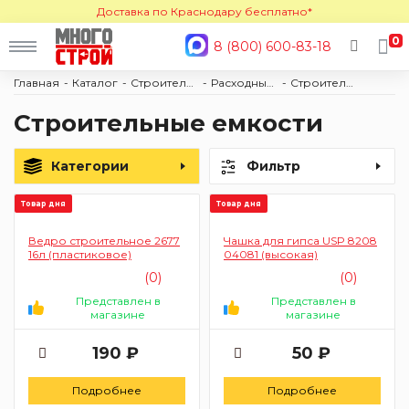
Доставка по Краснодару бесплатно*
0
8 (800) 600-83-18
Главная
Каталог
Строительные материалы
Расходные материалы
Строительные емкости
Строительные емкости
Категории
Фильтр
Товар дня
Товар дня
Ведро строительное 2677
Чашка для гипса USP 8208
16л (пластиковое)
04081 (высокая)
(0)
(0)
Представлен в
Представлен в
магазине
магазине
190 ₽
50 ₽
Подробнее
Подробнее