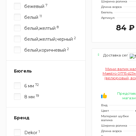
Ширина ролика
7
бежевый
Длина ворса
Бюгель
11
белый
Артикул:
84 ₽
8
белый,желтый
2
белый,желтый,черный
2
белый,коричневый
Доставка сегодн
Мини-валик ма
Бюгель
Maestro 01715 d2
(велюровый, во
72
6 мм
Представ
19
8 мм
магази
Вид
Цвет
Материал шубки
Бренд
валика
Ширина ролика
Длина ворса
1
Dekor