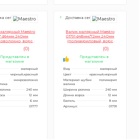
ка сегодня
Доставка сегодня
малярный Maestro
Валик малярный Maestro
7 d64мм 240мм
01791 d48мм/72мм 240мм
роволокно, ворс
(полиакриловый, ворс
12мм)
12мм, бюгель 8мм)
(0)
(0)
Представлен в
Представлен в
магазине
магазине
малярный
Вид
малярный
черный,красный
Цвет
красный,черный
л
микроволокно
Материал шубки
полиакрил
лика
валика
ролика
240 мм
Ширина ролика
240 мм
рса
12 мм
Длина ворса
12 мм
6 мм
Бюгель
8 мм
01777
Артикул:
01791