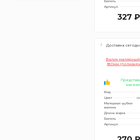
Бюгель
Артикул:
327 
Доставка сегодн
Валик малярный F
180мм (полиакр
Представ
магази
Вид
Цвет
с
Материал шубки
валика
Длина ворса
Бюгель
Артикул:
270 