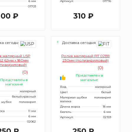
6 мм
Артикул:
01776
01703
100 ₽
310 ₽
ка сегодня
Доставка сегодня
к малярный USP
Ролик малярный FIT 02159
62 62мм х 180мм
230мм (полиакриловый)
олиакриловый)
(0)
(0)
Представлен в
Представлен в
магазине
магазине
Вид
малярный
малярный
Цвет
белый
белый,красный
Материал шубки
полиакрил
валика
 шубки
полиакрил
Длина ворса
18 мм
рса
11 мм
Бюгель
6 мм
6 мм
Артикул:
02159
02062
250 ₽
250 ₽