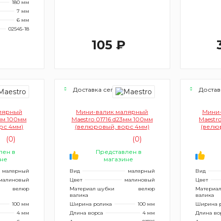
180 мм
7 мм
6 мм
02545-18
105 ₽
я
Доставка сегодня
Достав
лярный
Мини-валик малярный
Мини
3мм 100мм
Maestro 01716 d23мм 100мм
Maestr
рс 4мм)
(велюровый, ворс 4мм)
(велю
(0)
(0)
лен в
Представлен в
не
магазине
малярный
Вид
малярный
Вид
малиновый
Цвет
малиновый
Цвет
велюр
Материал шубки
велюр
Материал
валика
валика
100 мм
Ширина ролика
100 мм
Ширина 
4 мм
Длина ворса
4 мм
Длина во