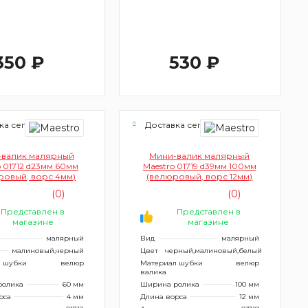
350 ₽
530 ₽
ка сегодня
Доставка сегодня
-валик малярный
Мини-валик малярный
o 01712 d23мм 60мм
Maestro 01719 d39мм 100мм
ровый, ворс 4мм)
(велюровый, ворс 12мм)
(0)
(0)
Представлен в
Представлен в
магазине
магазине
малярный
Вид
малярный
малиновый,черный
Цвет
черный,малиновый,белый
 шубки
велюр
Материал шубки
велюр
валика
ролика
60 мм
Ширина ролика
100 мм
рса
4 мм
Длина ворса
12 мм