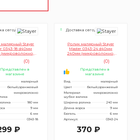
ка сегодня
Доставка сегодня
 малярный Stayer
Ролик малярный Stayer
er 0343-18 d40мм
Master 0343-24 d40мм
 (микроволокно,
240мм (микроволокно,
9мм, бюгель 6мм)
ворс 9мм, бюгель 6мм)
(0)
(0)
Представлен в
Представлен в
магазине
магазине
малярный
Вид
малярный
белый,оранжевый
Цвет
белый,оранжевый
л
микроволокно
Материал
микроволокно
лика
шубки валика
ролика
180 мм
Ширина ролика
240 мм
рса
9 мм
Длина ворса
9 мм
6 мм
Бюгель
6 мм
0343-18
Артикул:
0343-24
299 ₽
370 ₽