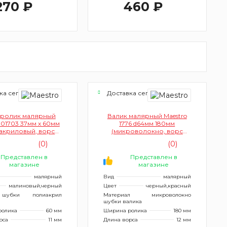
270 ₽
460 ₽
ка сегодня
Доставка сегодня
ролик малярный
Валик малярный Maestro
 01703 37мм х 60мм
1776 d64мм 180мм
акриловый, ворс
(микроволокно, ворс
11мм)
12мм)
(0)
(0)
Представлен в
Представлен в
магазине
магазине
малярный
Вид
малярный
малиновый,черный
Цвет
черный,красный
 шубки
полиакрил
Материал
микроволокно
шубки валика
ролика
60 мм
Ширина ролика
180 мм
рса
11 мм
Длина ворса
12 мм