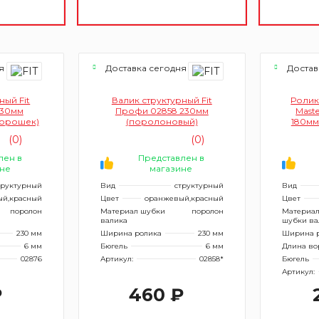
я
Доставка сегодня
Достав
ный Fit
Валик структурный Fit
Ролик
230мм
Профи 02858 230мм
Mast
горошек)
(поролоновый)
180мм
ворс 
(0)
(0)
лен в
Представлен в
не
магазине
труктурный
Вид
структурный
Вид
й,красный
Цвет
оранжевый,красный
Цвет
поролон
Материал шубки
поролон
Материа
валика
шубки ва
230 мм
Ширина ролика
230 мм
Ширина 
6 мм
Бюгель
6 мм
Длина во
02876
Артикул:
02858*
Бюгель
Артикул:
₽
460 ₽