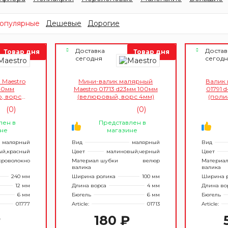
опулярные
Дешевые
Дорогие
Доставка
Достав
Товар дня
Товар дня
сегодня
сегод
 Maestro
Мини-валик малярный
Валик 
40мм
Maestro 01713 d23мм 100мм
01791 
, ворс
(велюровый, ворс 4мм)
(поли
12м
(0)
(0)
лен в
Представлен в
не
магазине
малярный
Вид
малярный
Вид
ый,красный
Цвет
малиновый,черный
Цвет
роволокно
Материал шубки
велюр
Материал
валика
валика
240 мм
Ширина ролика
100 мм
Ширина 
12 мм
Длина ворса
4 мм
Длина во
6 мм
Бюгель
6 мм
Бюгель
01777
Article:
01713
Article:
₽
180 ₽