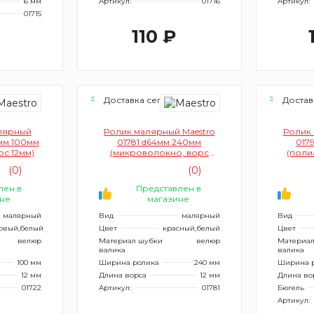
6 мм
Артикул:
01716
Артикул:
01715
110 ₽
я
Доставка сегодня
Достав
лярный
Ролик малярный Maestro
Ролик 
9мм 100мм
01781 d64мм 240мм
017
с 12мм)
(микроволокно, ворс
(поли
12мм)
12м
(0)
(0)
лен в
Представлен в
не
магазине
малярный
Вид
малярный
Вид
овый,белый
Цвет
красный,белый
Цвет
велюр
Материал шубки
велюр
Материал
валика
валика
100 мм
Ширина ролика
240 мм
Ширина 
12 мм
Длина ворса
12 мм
Длина во
01722
Артикул:
01781
Бюгель
Артикул: