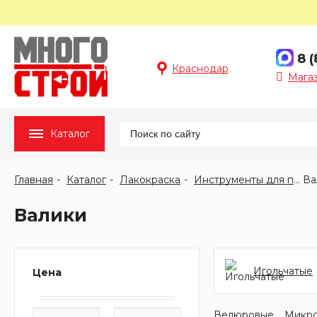
8 
Краснодар
Мага
Каталог
Главная
Каталог
Лакокраска
Инструменты для покраски
Ва
Валики
Игольчатые
Цена
Велюровые
Микр