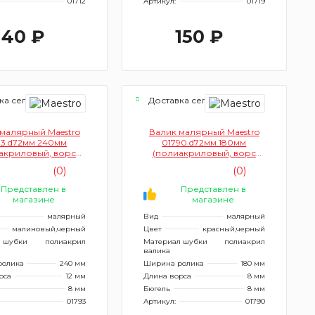
01712
Артикул:
01719
140 ₽
150 ₽
ка сегодня
Доставка сегодня
малярный Maestro
Валик малярный Maestro
93 d72мм 240мм
01790 d72мм 180мм
акриловый, ворс
(полиакриловый, ворс
м, бюгель 8мм)
8мм)
(0)
(0)
Представлен в
Представлен в
магазине
магазине
малярный
Вид
малярный
малиновый,черный
Цвет
красный,черный
 шубки
полиакрил
Материал шубки
полиакрил
валика
ролика
240 мм
Ширина ролика
180 мм
рса
12 мм
Длина ворса
8 мм
8 мм
Бюгель
8 мм
01793
Артикул:
01790