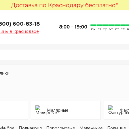
Доставка по Краснодару бесплатно*
(800) 600-83-18
8:00 - 19:00
пн
вт
ср
чт
пт
сб
зины в Краснодаре
лики
Малярные
Фак
офибра
Полиакрил
Поролоновые
Маленькие
Большие