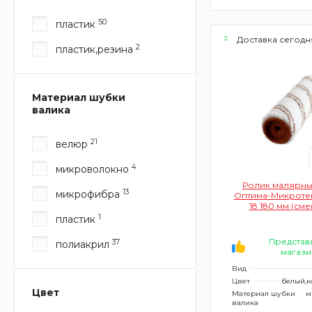
50
пластик
Доставка сегодн
2
пластик,резина
Материал шубки
валика
21
велюр
4
микроволокно
Ролик малярны
13
микрофибра
Оптима-Микротек
18 180 мм (см
микрофибра, во
1
пластик
Представ
37
полиакрил
магази
Вид
Цвет
белый,
Цвет
Материал шубки
м
валика