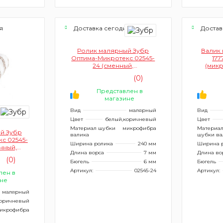
я
Доставка сегодня
Достав
Ролик малярный Зубр
Валик 
Оптима-Микротекс 02545-
177
24 (сменный,
(мик
микрофибра, ворс 7мм)
(0)
Представлен в
магазине
Вид
малярный
Вид
Цвет
белый,коричневый
Цвет
Материал шубки
микрофибра
Материа
й Зубр
валика
шубки ва
с 02545-
Ширина ролика
240 мм
Ширина 
енный,
Длина ворса
7 мм
Длина во
рс 7мм)
(0)
Бюгель
6 мм
Бюгель
Артикул:
02545-24
Артикул:
лен в
не
малярный
коричневый
икрофибра