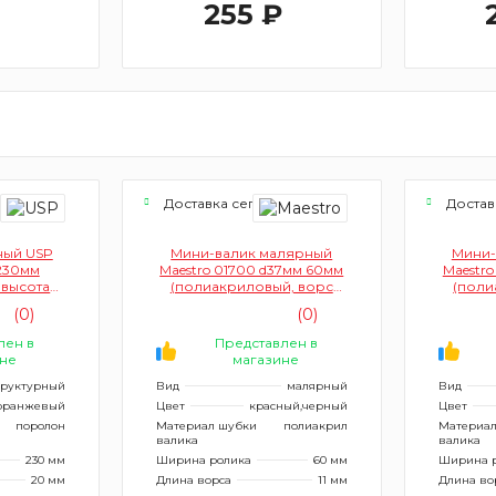
255 ₽
я
Доставка сегодня
Достав
ный USP
Мини-валик малярный
Мини-
230мм
Maestro 01700 d37мм 60мм
Maestro
 высота
(полиакриловый, ворс
(поли
0мм)
11мм)
(0)
(0)
лен в
Представлен в
не
магазине
труктурный
Вид
малярный
Вид
оранжевый
Цвет
красный,черный
Цвет
поролон
Материал шубки
полиакрил
Материал
валика
валика
230 мм
Ширина ролика
60 мм
Ширина 
20 мм
Длина ворса
11 мм
Длина во