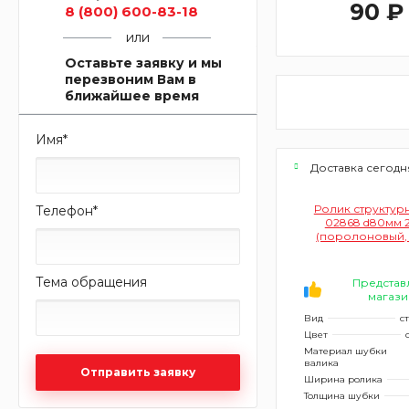
90 ₽
8 (800) 600-83-18
или
Оставьте заявку и мы
перезвоним Вам в
ближайшее время
Имя
*
Доставка сегодн
Ролик структур
Телефон
*
02868 d80мм 
(поролоновый,
поролона 2
Тема обращения
Представ
магази
Вид
с
Цвет
Материал шубки
валика
Отправить заявку
Ширина ролика
Толщина шубки