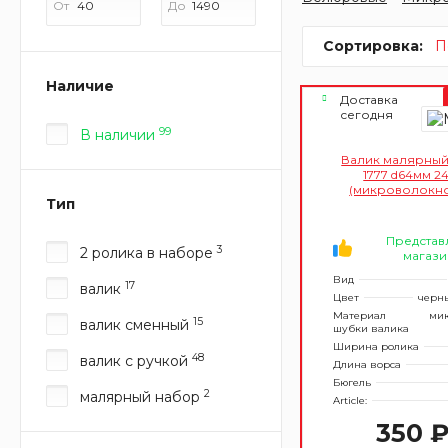
От
До
Сортировка:
П
Наличие
Доставка
сегодня
99
В наличии
Валик малярный
1777 d64мм 2
(микроволокно
Тип
12мм)
Представ
3
2 ролика в наборе
магази
Вид
17
валик
Цвет
черн
Материал
мик
15
валик сменный
шубки валика
Ширина ролика
48
валик с ручкой
Длина ворса
Бюгель
2
малярный набор
Article:
350 