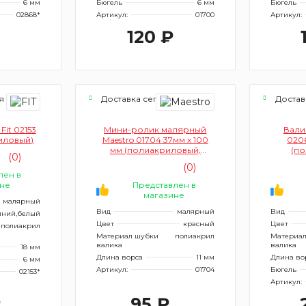
6 мм
Бюгель
6 мм
Бюгель
02868*
Артикул:
01700
Артикул:
₽
120 ₽
я
Доставка сегодня
Достав
it 02153
Мини-ролик малярный
Вали
иловый)
Maestro 01704 37мм х 100
020
мм (полиакриловый,
(п
(0)
d=15мм, ворс 11 мм)
(0)
лен в
не
Представлен в
магазине
малярный
Вид
малярный
Вид
иний,белый
Цвет
красный
Цвет
полиакрил
Материал шубки
полиакрил
Материал
валика
валика
18 мм
Длина ворса
11 мм
Длина во
6 мм
Артикул:
01704
Бюгель
02153*
Артикул:
₽
95 ₽