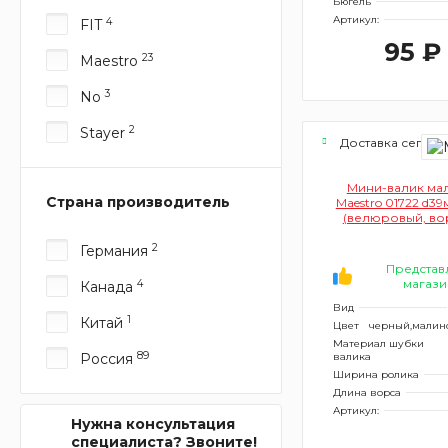
Бюгель
Артикул:
4
FIT
95 ₽
23
Maestro
3
No
2
Stayer
Доставка сегодн
Мини-валик ма
Страна производитель
Maestro 01722 d3
(велюровый, вор
2
Германия
Представ
магази
4
Канада
Вид
1
Китай
Цвет
черный,малин
Материал шубки
89
Россия
валика
Ширина ролика
Длина ворса
Артикул:
Нужна консультация
специалиста? Звоните!