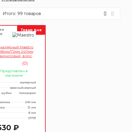
Итого:
99
товаров
ка
Товар дня
ня
малярный Maestro
d48мм/72мм 240мм
акриловый, ворс
м, бюгель 8мм)
(0)
Представлен в
магазине
малярный
красный,черный
 шубки
полиакрил
ролика
240 мм
рса
12 мм
8 мм
01791
530 ₽