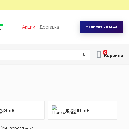
Акции
Доставка
Написать в MAX
вс
0
турные
Прижимные
Универсальные