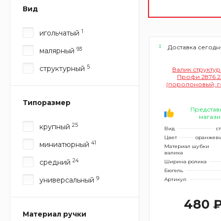
Вид
1
игольчатый
Доставка сегодн
93
малярный
5
структурный
Валик структур
Профи 2876 
(поролоновый, 
Типоразмер
Представ
магази
25
крупный
Вид
с
Цвет
оранжевы
41
миниатюрный
Материал шубки
валика
24
средний
Ширина ролика
Бюгель
9
универсальный
Артикул:
480 
Материал ручки