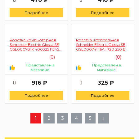
470 ₽
410 ₽
Подробнее
Подробнее
Розетка компьютерная
Розетка штепсельная
Schneider Electric Glossa SE
Schneider Electric Glossa SE
GSL000781K 400325 RJ45
GSL000741 16А IP20 250 В
5E
(0)
(0)
Представлен в
Представлен в
магазине
магазине
916 ₽
325 ₽
Подробнее
Подробнее
1
2
3
4
5
»