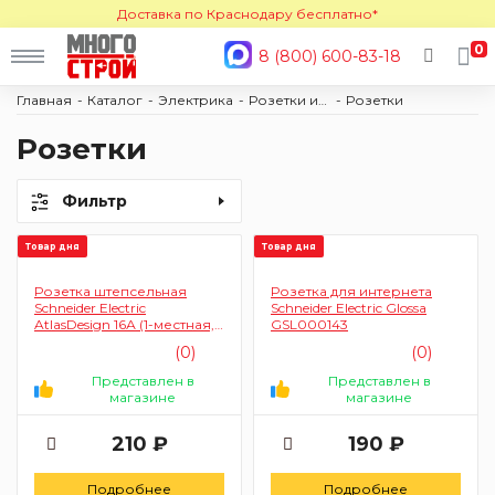
Доставка по Краснодару бесплатно*
0
8 (800) 600-83-18
Главная
Каталог
Электрика
Розетки и выключатели
Розетки
Розетки
Фильтр
Товар дня
Товар дня
Розетка штепсельная
Розетка для интернета
Schneider Electric
Schneider Electric Glossa
AtlasDesign 16А (1-местная,
GSL000143
белый)
(0)
(0)
Представлен в
Представлен в
магазине
магазине
210 ₽
190 ₽
Подробнее
Подробнее