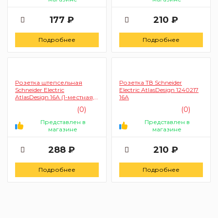
177 ₽
210 ₽
Подробнее
Подробнее
Розетка штепсельная
Розетка ТВ Schneider
Schneider Electric
Electric AtlasDesign 1240217
AtlasDesign 16А (1-местная,
16А
бежевый)
(0)
(0)
Представлен в
Представлен в
магазине
магазине
288 ₽
210 ₽
Подробнее
Подробнее