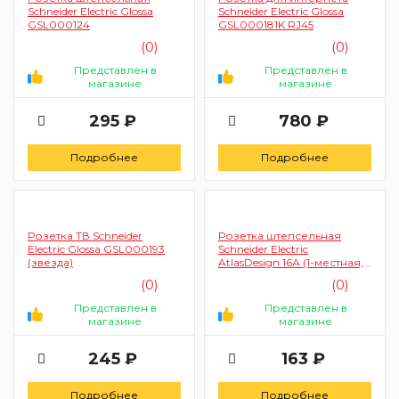
Schneider Electric Glossa
Schneider Electric Glossa
GSL000124
GSL000181K RJ45
(0)
(0)
Представлен в
Представлен в
магазине
магазине
295 ₽
780 ₽
Подробнее
Подробнее
Розетка ТВ Schneider
Розетка штепсельная
Electric Glossa GSL000193
Schneider Electric
(звезда)
AtlasDesign 16А (1-местная,
бежевый)
(0)
(0)
Представлен в
Представлен в
магазине
магазине
245 ₽
163 ₽
Подробнее
Подробнее