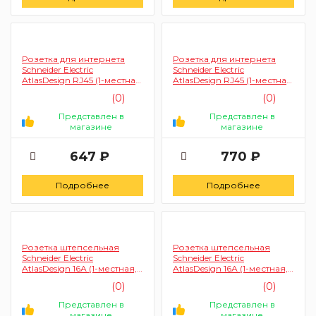
Розетка для интернета
Розетка для интернета
Schneider Electric
Schneider Electric
AtlasDesign RJ45 (1-местная,
AtlasDesign RJ45 (1-местная,
бежевый)
белый)
(0)
(0)
Представлен в
Представлен в
магазине
магазине
647 ₽
770 ₽
Подробнее
Подробнее
Розетка штепсельная
Розетка штепсельная
Schneider Electric
Schneider Electric
AtlasDesign 16А (1-местная,
AtlasDesign 16А (1-местная,
бежевый)
белый)
(0)
(0)
Представлен в
Представлен в
магазине
магазине