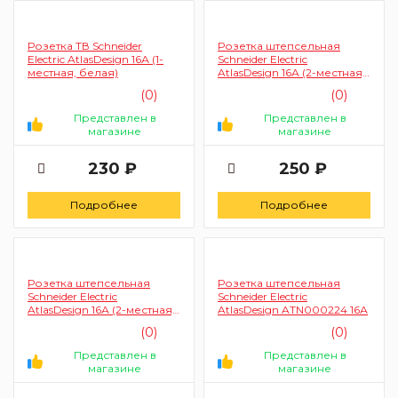
Розетка ТВ Schneider
Розетка штепсельная
Electric AtlasDesign 16А (1-
Schneider Electric
местная, белая)
AtlasDesign 16А (2-местная,
бежевая)
(0)
(0)
Представлен в
Представлен в
магазине
магазине
230 ₽
250 ₽
Подробнее
Подробнее
Розетка штепсельная
Розетка штепсельная
Schneider Electric
Schneider Electric
AtlasDesign 16А (2-местная,
AtlasDesign ATN000224 16А
белая)
(0)
(0)
Представлен в
Представлен в
магазине
магазине