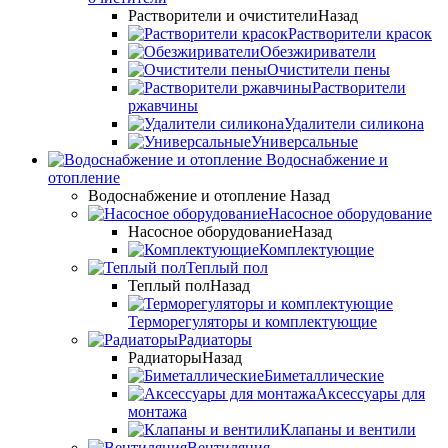
Растворители и очистители
Назад
Растворители красок
Обезжириватели
Очистители пены
Растворители
ржавчины
Удалители силикона
Универсальные
Водоснабжение и
отопление
Водоснабжение и отопление
Назад
Насосное оборудование
Насосное оборудование
Назад
Комплектующие
Теплый пол
Теплый пол
Назад
Терморегуляторы и комплектующие
Радиаторы
Радиаторы
Назад
Биметаллические
Аксессуары для
монтажа
Клапаны и вентили
Вентиляция