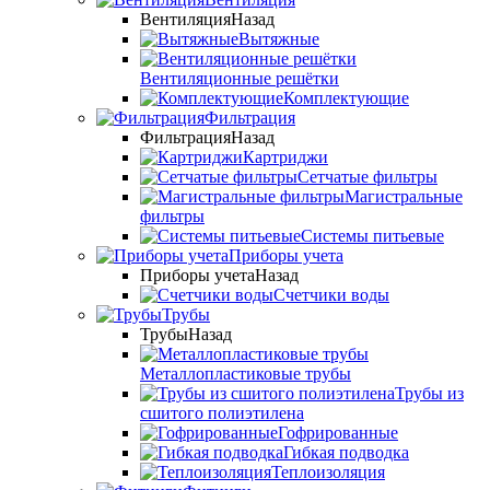
Вентиляция
Назад
Вытяжные
Вентиляционные решётки
Комплектующие
Фильтрация
Фильтрация
Назад
Картриджи
Сетчатые фильтры
Магистральные
фильтры
Системы питьевые
Приборы учета
Приборы учета
Назад
Счетчики воды
Трубы
Трубы
Назад
Металлопластиковые трубы
Трубы из
сшитого полиэтилена
Гофрированные
Гибкая подводка
Теплоизоляция