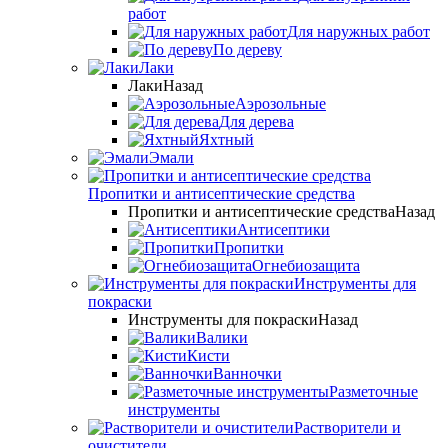
работ
Для наружных работ
По дереву
Лаки
Лаки
Назад
Аэрозольные
Для дерева
Яхтный
Эмали
Пропитки и антисептические средства
Пропитки и антисептические средства
Назад
Антисептики
Пропитки
Огнебиозащита
Инструменты для
покраски
Инструменты для покраски
Назад
Валики
Кисти
Ванночки
Разметочные
инструменты
Растворители и
очистители