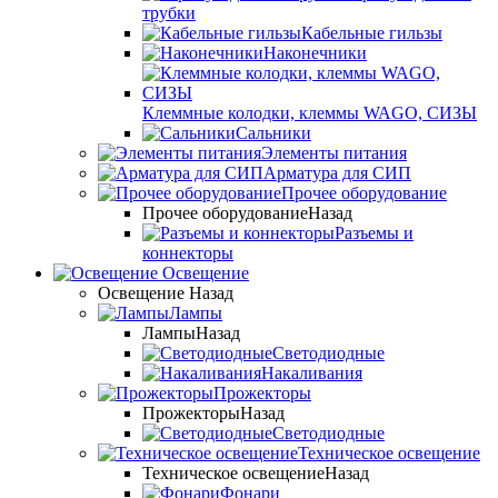
трубки
Кабельные гильзы
Наконечники
Клеммные колодки, клеммы WAGO, СИЗЫ
Сальники
Элементы питания
Арматура для СИП
Прочее оборудование
Прочее оборудование
Назад
Разъемы и
коннекторы
Освещение
Освещение
Назад
Лампы
Лампы
Назад
Светодиодные
Накаливания
Прожекторы
Прожекторы
Назад
Светодиодные
Техническое освещение
Техническое освещение
Назад
Фонари