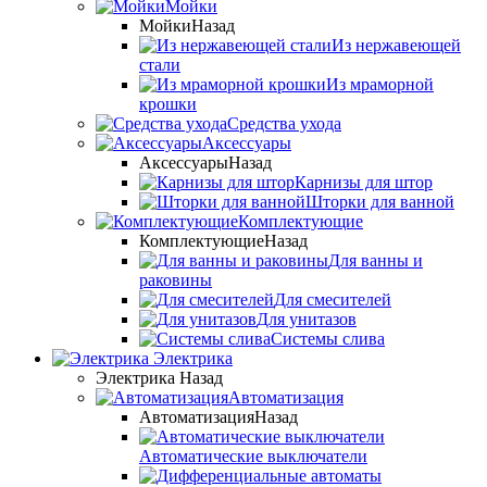
Мойки
Мойки
Назад
Из нержавеющей
стали
Из мраморной
крошки
Средства ухода
Аксессуары
Аксессуары
Назад
Карнизы для штор
Шторки для ванной
Комплектующие
Комплектующие
Назад
Для ванны и
раковины
Для смесителей
Для унитазов
Системы слива
Электрика
Электрика
Назад
Автоматизация
Автоматизация
Назад
Автоматические выключатели