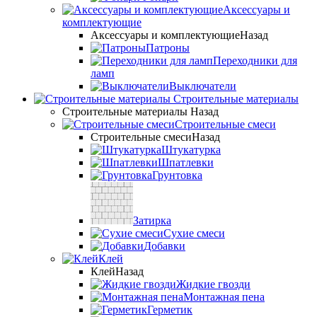
Аксессуары и
комплектующие
Аксессуары и комплектующие
Назад
Патроны
Переходники для
ламп
Выключатели
Строительные материалы
Строительные материалы
Назад
Строительные смеси
Строительные смеси
Назад
Штукатурка
Шпатлевки
Грунтовка
Затирка
Сухие смеси
Добавки
Клей
Клей
Назад
Жидкие гвозди
Монтажная пена
Герметик