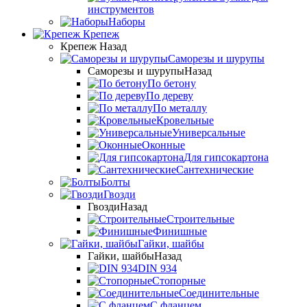
инструментов
Наборы
Крепеж
Крепеж
Назад
Саморезы и шурупы
Саморезы и шурупы
Назад
По бетону
По дереву
По металлу
Кровельные
Универсальные
Оконные
Для гипсокартона
Сантехнические
Болты
Гвозди
Гвозди
Назад
Cтроительные
Финишные
Гайки, шайбы
Гайки, шайбы
Назад
DIN 934
Стопорные
Соединительные
С фланцем