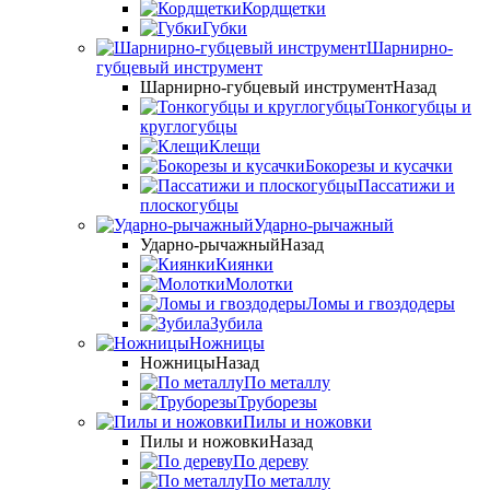
Кордщетки
Губки
Шарнирно-
губцевый инструмент
Шарнирно-губцевый инструмент
Назад
Тонкогубцы и
круглогубцы
Клещи
Бокорезы и кусачки
Пассатижи и
плоскогубцы
Ударно-рычажный
Ударно-рычажный
Назад
Киянки
Молотки
Ломы и гвоздодеры
Зубила
Ножницы
Ножницы
Назад
По металлу
Труборезы
Пилы и ножовки
Пилы и ножовки
Назад
По дереву
По металлу