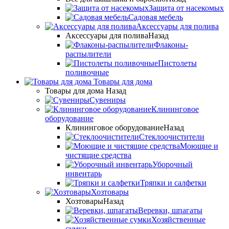
Защита от насекомых
Садовая мебель
Аксессуары для полива
Аксессуары для полива
Назад
Флаконы-
распылители
Пистолеты
поливочные
Товары для дома
Товары для дома
Назад
Сувениры
Клининговое
оборудование
Клининговое оборудование
Назад
Стеклоочистители
Моющие и
чистящие средства
Уборочный
инвентарь
Тряпки и салфетки
Хозтовары
Хозтовары
Назад
Веревки, шпагаты
Хозяйственные
сумки