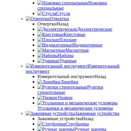
Ножовки
специальные
Стусла
Отвертки
Отвертки
Назад
Диэлектрические
Крестовые
Плоские
Индикаторные
Магнитные
Наборы
Ударные
Измерительный
инструмент
Измерительный инструмент
Назад
Линейки
Рулетки
строительные
Уровни
Угольники и механические угломеры
Зажимные устройства
Зажимные устройства
Назад
Струбцины
Ручные зажимы