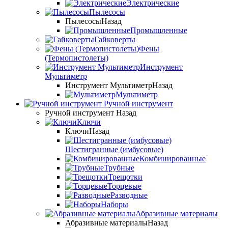
Электрические
Пылесосы
Пылесосы
Назад
Промышленные
Гайковерты
Фены
(Термопистолеты)
Инструмент
Мультиметр
Инструмент Мультиметр
Назад
Мультиметр
Ручной инструмент
Ручной инструмент
Назад
Ключи
Ключи
Назад
Шестигранные (имбусовые)
Комбинированные
Трубные
Трещотки
Торцевые
Разводные
Наборы
Абразивные материалы
Абразивные материалы
Назад