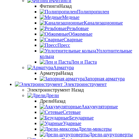
Фитинги
Фитинги
Назад
Полипропилен
Медные
Канализационные
Резьбовые
Обжимные
Сварные
Пресс
Уплотнительные
кольца
Лен и Паста
Арматура
Арматура
Назад
Запорная арматура
Электроинструмент
Электроинструмент
Назад
Дрели
Дрели
Назад
Аккумуляторные
Сетевые
Безударные
Ударные
Дрели-миксеры
Дрели-шуруповерты