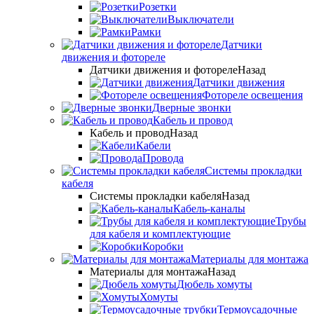
Розетки
Выключатели
Рамки
Датчики
движения и фотореле
Датчики движения и фотореле
Назад
Датчики движения
Фотореле освещения
Дверные звонки
Кабель и провод
Кабель и провод
Назад
Кабели
Провода
Системы прокладки
кабеля
Системы прокладки кабеля
Назад
Кабель-каналы
Трубы
для кабеля и комплектующие
Коробки
Материалы для монтажа
Материалы для монтажа
Назад
Дюбель хомуты
Хомуты
Термоусадочные