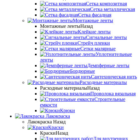
Сетка композитная
Сетка металлическая
Сетка фасадная
Монтажные ленты
Монтажные ленты
Назад
Клейкие ленты
Сигнальные ленты
Стрейч пленки
Сетки малярные
Уплотнительные
ленты
Демпферные ленты
Бордюрные
Сантехническая нить
Расходные материалы
Расходные материалы
Назад
Проволока вязальная
Строительные
емкости
Крюки
Лакокраска
Лакокраска
Назад
Краски
Краски
Назад
Для внутренних