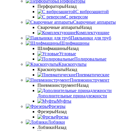
Перфораторы
Перфораторы
Назад
С виброзащитой
С реверсом
Сварочные аппараты
Сварочные аппараты
Назад
Комплектующие
Паяльники для труб
Шлифмашины
Шлифмашины
Назад
Угловые
Полировальные
Краскопульты
Краскопульты
Назад
Пневматические
Пневмоинструмент
Пневмоинструмент
Назад
Дополнительные принадлежности
Муфты
Фрезеры
Фрезеры
Назад
Фрезы
Лобзики
Лобзики
Назад