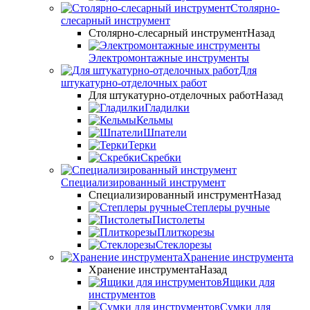
Столярно-
слесарный инструмент
Столярно-слесарный инструмент
Назад
Электромонтажные инструменты
Для
штукатурно-отделочных работ
Для штукатурно-отделочных работ
Назад
Гладилки
Кельмы
Шпатели
Терки
Скребки
Специализированный инструмент
Специализированный инструмент
Назад
Степлеры ручные
Пистолеты
Плиткорезы
Стеклорезы
Хранение инструмента
Хранение инструмента
Назад
Ящики для
инструментов
Сумки для