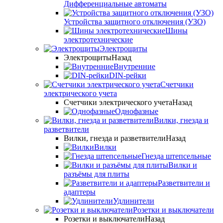
Дифференциальные автоматы
Устройства защитного отключения (УЗО)
Шины
электротехнические
Электрощиты
Электрощиты
Назад
Внутренние
DIN-рейки
Счетчики
электрического учета
Счетчики электрического учета
Назад
Однофазные
Вилки, гнезда и
разветвители
Вилки, гнезда и разветвители
Назад
Вилки
Гнезда штепсельные
Вилки и
разъёмы для плиты
Разветвители и
адаптеры
Удлинители
Розетки и выключатели
Розетки и выключатели
Назад