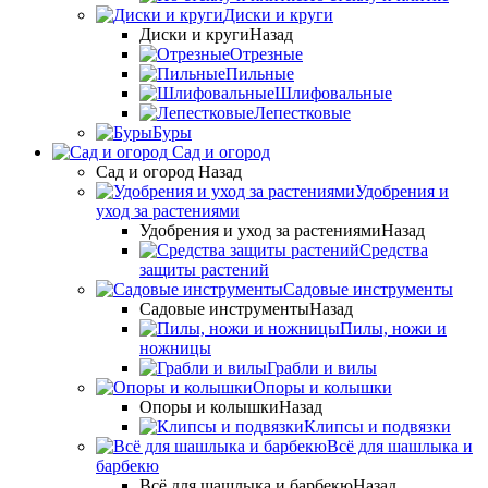
Диски и круги
Диски и круги
Назад
Отрезные
Пильные
Шлифовальные
Лепестковые
Буры
Сад и огород
Сад и огород
Назад
Удобрения и
уход за растениями
Удобрения и уход за растениями
Назад
Средства
защиты растений
Садовые инструменты
Садовые инструменты
Назад
Пилы, ножи и
ножницы
Грабли и вилы
Опоры и колышки
Опоры и колышки
Назад
Клипсы и подвязки
Всё для шашлыка и
барбекю
Всё для шашлыка и барбекю
Назад