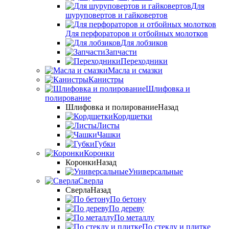
Для
шуруповертов и гайковертов
Для перфораторов и отбойных молотков
Для лобзиков
Запчасти
Переходники
Масла и смазки
Канистры
Шлифовка и
полирование
Шлифовка и полирование
Назад
Кордщетки
Листы
Чашки
Губки
Коронки
Коронки
Назад
Универсальные
Сверла
Сверла
Назад
По бетону
По дереву
По металлу
По стеклу и плитке