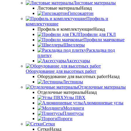
Листовые материалы
Листовые материалы
Назад
Гипсокартон
Профиль и
комплектующие
Профиль и комплектующие
Назад
Профили для ГКЛ
Профили маячковые
Швеллеры
Раскладка под
плитку
Аксессуары
Оборудование для высотных работ
Оборудование для высотных работ
Назад
Лестницы
Отделочные материалы
Отделочные материалы
Назад
Углы ПВХ
Алюминиевые углы
Молдинги
Плинтусы
Пороги
Сетки
Сетки
Назад