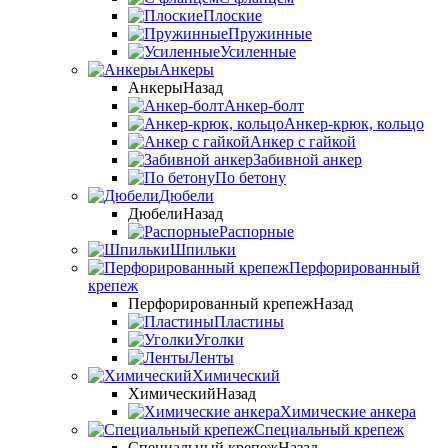
Плоские
Пружинные
Усиленные
Анкеры
Анкеры
Назад
Анкер-болт
Анкер-крюк, кольцо
Анкер с гайкой
Забивной анкер
По бетону
Дюбели
Дюбели
Назад
Распорные
Шпильки
Перфорированный
крепеж
Перфорированный крепеж
Назад
Пластины
Уголки
Ленты
Химический
Химический
Назад
Химические анкера
Специальный крепеж
Специальный крепеж
Назад