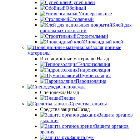
Супер-клей
Обойный
Универсальные
Столярный
Клей для
напольных покрытий
Строительный
Эпоксидный клей
Изоляционные
материалы
Изоляционные материалы
Назад
Теплоизоляция
Гидроизоляция
Шумоизоляция
Пароизоляция
Спецодежда
Спецодежда
Назад
Плащи
Средства защиты
Средства защиты
Назад
Защита органов
дыхания
Защита органов
зрения
Защита рук