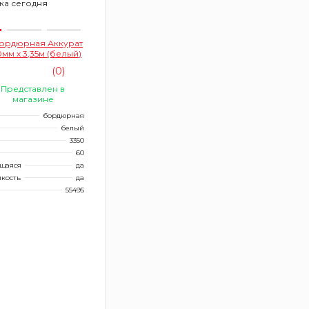
ка сегодня
бордюрная Аккурат
0мм х 3,35м (белый)
(0)
Представлен в
магазине
бордюрная
белый
3350
60
щаяся
да
йкость
да
55495