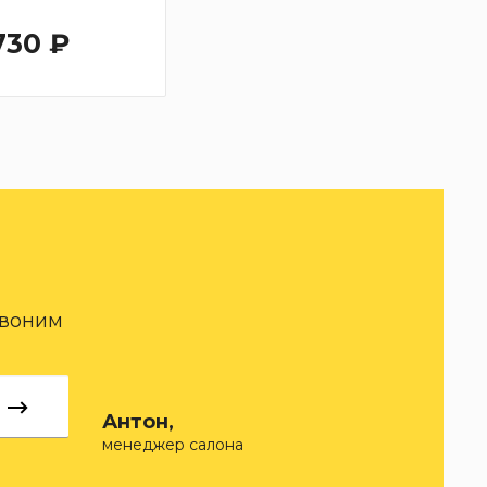
730 ₽
звоним
Антон,
менеджер салона