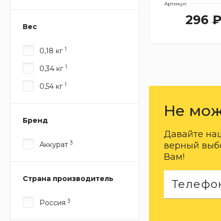
Артикул:
296 
Вес
1
0,18 кг
1
0,34 кг
1
0,54 кг
Не мож
Бренд
Давайте на
3
верный выбо
Аккурат
Вам!
Страна производитель
3
Россия