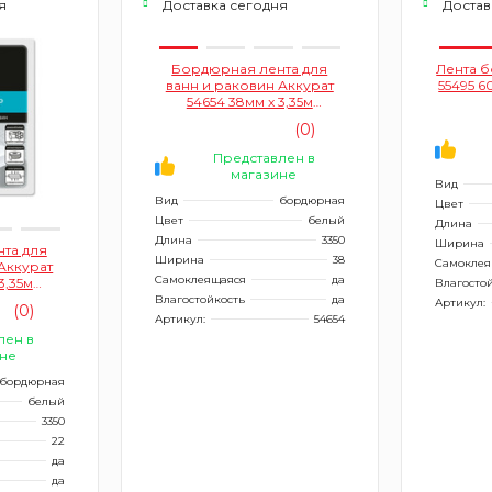
я
Доставка сегодня
Достав
Бордюрная лента для
Лента 
ванн и раковин Аккурат
55495 6
54654 38мм x 3,35м
(самоклеящаяся, цвет
(0)
белый)
Представлен в
магазине
Вид
Вид
бордюрная
Цвет
Цвет
белый
Длина
Длина
3350
Ширина
та для
Ширина
38
Самоклея
Аккурат
Самоклеящаяся
да
3,35м
Влагосто
я, цвет
Влагостойкость
да
Артикул:
(0)
Артикул:
54654
лен в
не
бордюрная
белый
3350
22
да
да