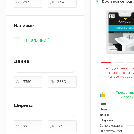
Доставка сегодн
От
До
Наличие
3
В наличии
Длина
Бордюрная лен
ванн и раковин 
54660 22мм x 
(самоклеящаяс
От
До
белый)
Представ
магази
Вид
Ширина
Цвет
Длина
Ширина
Самоклеящаяся
От
До
Влагостойкость