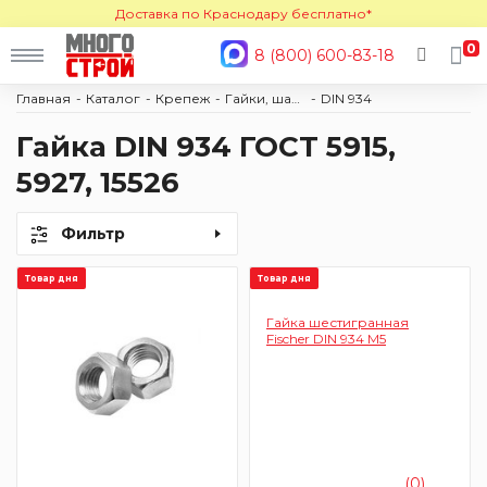
Доставка по Краснодару бесплатно*
0
8 (800) 600-83-18
Главная
Каталог
Крепеж
Гайки, шайбы
DIN 934
Гайка DIN 934 ГОСТ 5915,
5927, 15526
Фильтр
Товар дня
Товар дня
Гайка шестигранная
Fischer DIN 934 M5
(0)