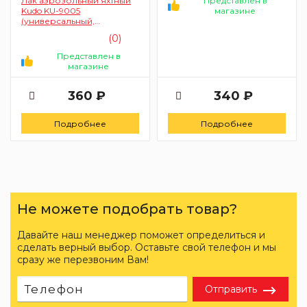
Представлен в
Лак аэрозольный яхтный
магазине
Kudo KU-9005
(универсальный,
шелковисто-матовый
(0)
прозрачный)
Представлен в
магазине
360 ₽
340 ₽
Подробнее
Подробнее
Не можете подобрать товар?
Давайте наш менеджер поможет определиться и
сделать верный выбор. Оставьте свой телефон и мы
сразу же перезвоним Вам!
Отправить