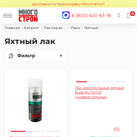
Доставка по Краснодару бесплатно*
0
8 (800) 600-83-18
Главная
Каталог
Лакокраска
Лаки
Яхтный
Яхтный лак
Фильтр
Лак аэрозольный яхтный
Kudo KU-9003
(универсальный,
глянцевый, прозрачный)
(0)