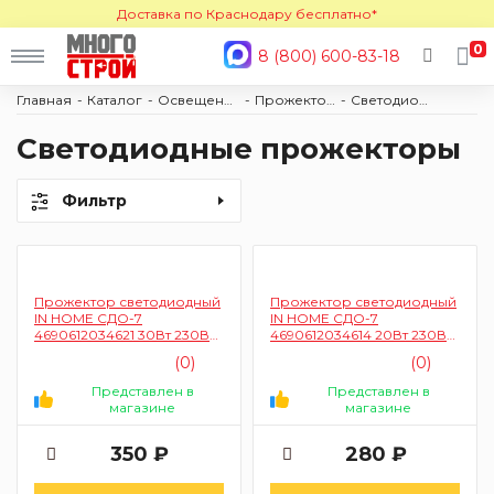
Доставка по Краснодару бесплатно*
0
8 (800) 600-83-18
Главная
Каталог
Освещение
Прожекторы
Светодиодные
Светодиодные прожекторы
Фильтр
Прожектор светодиодный
Прожектор светодиодный
IN HOME СДО-7
IN HOME СДО-7
4690612034621 30Вт 230В
4690612034614 20Вт 230В
6500К IP65 (черный)
6500К IP65 (черный)
(0)
(0)
Представлен в
Представлен в
магазине
магазине
350 ₽
280 ₽