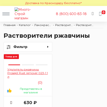
Доставка по Краснодару бесплатно*
0
8 (800) 600-83-18
Главная
Каталог
Лакокраска
Растворители и очистители
Растворители ржавчины
Растворители ржавчины
Фильтр
Товар дня
Удалитель ржавчины
Prosept Rust remover 023-1 1
л
(0)
Представлен в
магазине
630 ₽