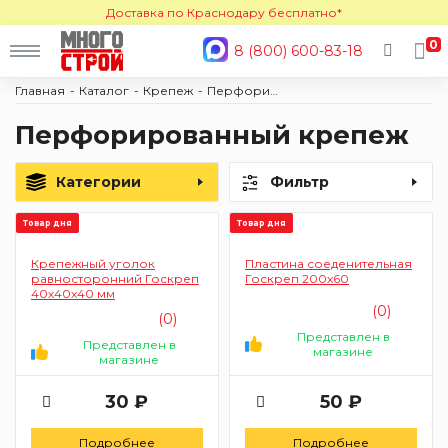
Доставка по Краснодару бесплатно*
0
8 (800) 600-83-18
Главная
Каталог
Крепеж
Перфорированный крепеж
Перфорированный крепеж
Категории
Фильтр
Товар дня
Товар дня
Крепежный уголок
Пластина соеденительная
равносторонний Госкреп
Госкреп 200x60
40х40х40 мм
(0)
(0)
Представлен в
Представлен в
магазине
магазине
30 ₽
50 ₽
Подробнее
Подробнее