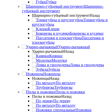
Губки
Шарнирно-
губцевый инструмент
Шарнирно-губцевый инструмент
Назад
Тонкогубцы и
круглогубцы
Клещи
Бокорезы и кусачки
Пассатижи и
плоскогубцы
Ударно-рычажный
Ударно-рычажный
Назад
Киянки
Молотки
Ломы и гвоздодеры
Зубила
Ножницы
Ножницы
Назад
По металлу
Труборезы
Пилы и ножовки
Пилы и ножовки
Назад
По дереву
По металлу
Ножовки