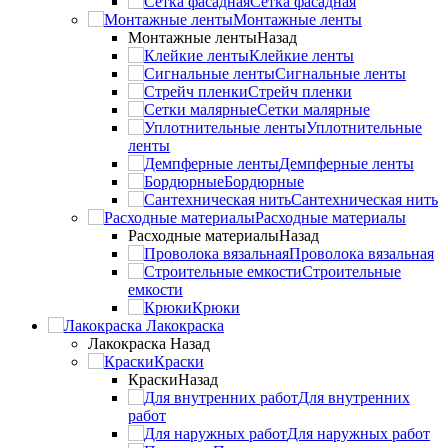
Сетка фасадная
Монтажные ленты
Монтажные ленты
Назад
Клейкие ленты
Сигнальные ленты
Стрейч пленки
Сетки малярные
Уплотнительные
ленты
Демпферные ленты
Бордюрные
Сантехническая нить
Расходные материалы
Расходные материалы
Назад
Проволока вязальная
Строительные
емкости
Крюки
Лакокраска
Лакокраска
Назад
Краски
Краски
Назад
Для внутренних
работ
Для наружных работ