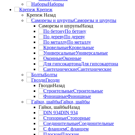
Наборы
Крепеж
Крепеж
Назад
Саморезы и шурупы
Саморезы и шурупы
Назад
По бетону
По дереву
По металлу
Кровельные
Универсальные
Оконные
Для гипсокартона
Сантехнические
Болты
Гвозди
Гвозди
Назад
Cтроительные
Финишные
Гайки, шайбы
Гайки, шайбы
Назад
DIN 934
Стопорные
Соединительные
С фланцем
Плоские