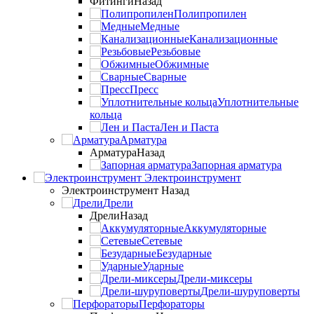
Фитинги
Назад
Полипропилен
Медные
Канализационные
Резьбовые
Обжимные
Сварные
Пресс
Уплотнительные
кольца
Лен и Паста
Арматура
Арматура
Назад
Запорная арматура
Электроинструмент
Электроинструмент
Назад
Дрели
Дрели
Назад
Аккумуляторные
Сетевые
Безударные
Ударные
Дрели-миксеры
Дрели-шуруповерты
Перфораторы