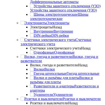
Дифференциальные автоматы
Устройства защитного отключения (УЗО)
Шины
электротехнические
Электрощиты
Электрощиты
Назад
Внутренние
DIN-рейки
Счетчики
электрического учета
Счетчики электрического учета
Назад
Однофазные
Вилки, гнезда и
разветвители
Вилки, гнезда и разветвители
Назад
Вилки
Гнезда штепсельные
Вилки и
разъёмы для плиты
Разветвители и
адаптеры
Удлинители
Розетки и выключатели
Розетки и выключатели
Назад