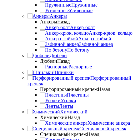
Пружинные
Усиленные
Анкеры
Анкеры
Назад
Анкер-болт
Анкер-крюк, кольцо
Анкер с гайкой
Забивной анкер
По бетону
Дюбели
Дюбели
Назад
Распорные
Шпильки
Перфорированный
крепеж
Перфорированный крепеж
Назад
Пластины
Уголки
Ленты
Химический
Химический
Назад
Химические анкера
Специальный крепеж
Специальный крепеж
Назад
Хомуты