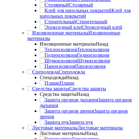
Столярный
Клей для
напольных покрытий
Строительный
Эпоксидный клей
Изоляционные
материалы
Изоляционные материалы
Назад
Теплоизоляция
Гидроизоляция
Шумоизоляция
Пароизоляция
Спецодежда
Спецодежда
Назад
Плащи
Средства защиты
Средства защиты
Назад
Защита органов
дыхания
Защита органов
зрения
Защита рук
Листовые материалы
Листовые материалы
Назад
Гипсокартон