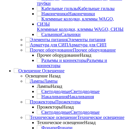
трубки
Кабельные гильзы
Наконечники
Клеммные колодки, клеммы WAGO, СИЗЫ
Сальники
Элементы питания
Арматура для СИП
Прочее оборудование
Прочее оборудование
Назад
Разъемы и
коннекторы
Освещение
Освещение
Назад
Лампы
Лампы
Назад
Светодиодные
Накаливания
Прожекторы
Прожекторы
Назад
Светодиодные
Техническое освещение
Техническое освещение
Назад
Фонари