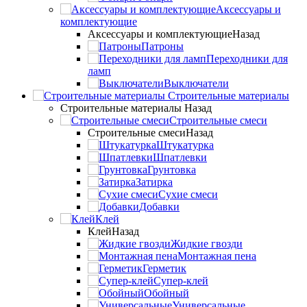
Аксессуары и
комплектующие
Аксессуары и комплектующие
Назад
Патроны
Переходники для
ламп
Выключатели
Строительные материалы
Строительные материалы
Назад
Строительные смеси
Строительные смеси
Назад
Штукатурка
Шпатлевки
Грунтовка
Затирка
Сухие смеси
Добавки
Клей
Клей
Назад
Жидкие гвозди
Монтажная пена
Герметик
Супер-клей
Обойный
Универсальные