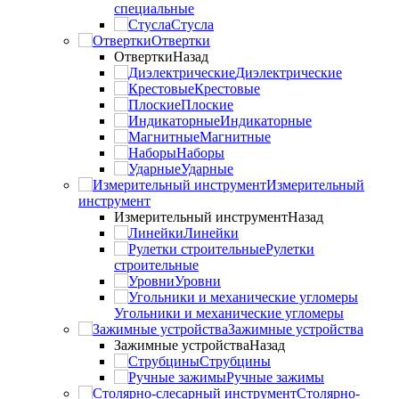
специальные
Стусла
Отвертки
Отвертки
Назад
Диэлектрические
Крестовые
Плоские
Индикаторные
Магнитные
Наборы
Ударные
Измерительный
инструмент
Измерительный инструмент
Назад
Линейки
Рулетки
строительные
Уровни
Угольники и механические угломеры
Зажимные устройства
Зажимные устройства
Назад
Струбцины
Ручные зажимы
Столярно-