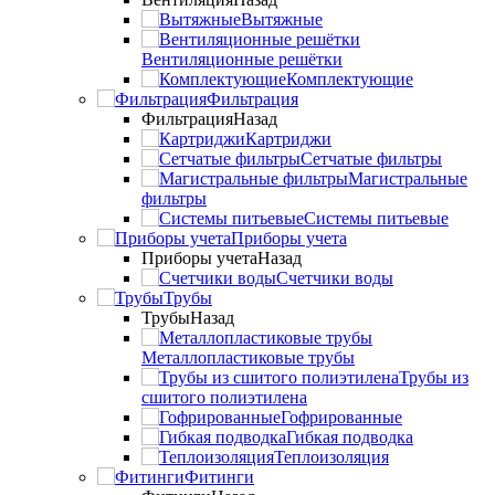
Вытяжные
Вентиляционные решётки
Комплектующие
Фильтрация
Фильтрация
Назад
Картриджи
Сетчатые фильтры
Магистральные
фильтры
Системы питьевые
Приборы учета
Приборы учета
Назад
Счетчики воды
Трубы
Трубы
Назад
Металлопластиковые трубы
Трубы из
сшитого полиэтилена
Гофрированные
Гибкая подводка
Теплоизоляция
Фитинги