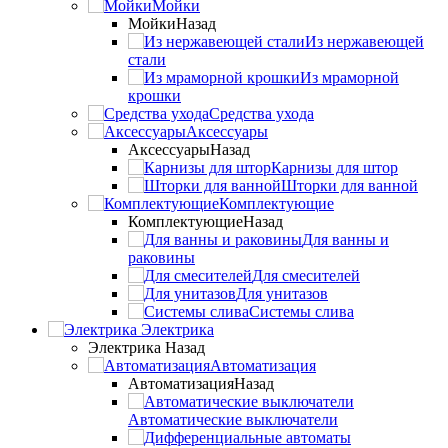
Мойки
Мойки
Назад
Из нержавеющей
стали
Из мраморной
крошки
Средства ухода
Аксессуары
Аксессуары
Назад
Карнизы для штор
Шторки для ванной
Комплектующие
Комплектующие
Назад
Для ванны и
раковины
Для смесителей
Для унитазов
Системы слива
Электрика
Электрика
Назад
Автоматизация
Автоматизация
Назад
Автоматические выключатели