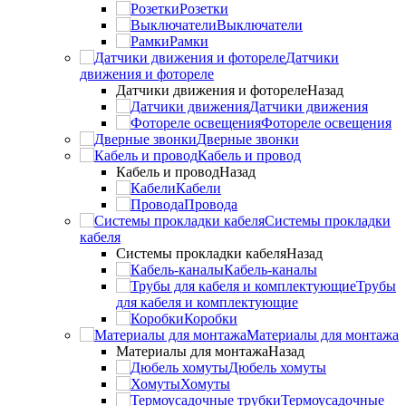
Розетки
Выключатели
Рамки
Датчики
движения и фотореле
Датчики движения и фотореле
Назад
Датчики движения
Фотореле освещения
Дверные звонки
Кабель и провод
Кабель и провод
Назад
Кабели
Провода
Системы прокладки
кабеля
Системы прокладки кабеля
Назад
Кабель-каналы
Трубы
для кабеля и комплектующие
Коробки
Материалы для монтажа
Материалы для монтажа
Назад
Дюбель хомуты
Хомуты
Термоусадочные