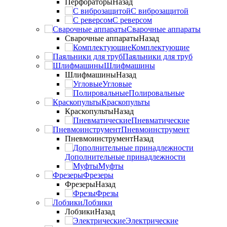
Перфораторы
Назад
С виброзащитой
С реверсом
Сварочные аппараты
Сварочные аппараты
Назад
Комплектующие
Паяльники для труб
Шлифмашины
Шлифмашины
Назад
Угловые
Полировальные
Краскопульты
Краскопульты
Назад
Пневматические
Пневмоинструмент
Пневмоинструмент
Назад
Дополнительные принадлежности
Муфты
Фрезеры
Фрезеры
Назад
Фрезы
Лобзики
Лобзики
Назад
Электрические