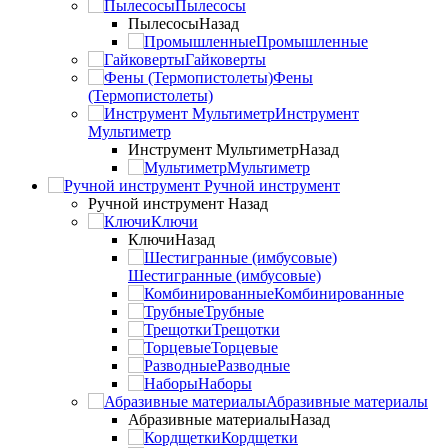
Пылесосы
Пылесосы
Назад
Промышленные
Гайковерты
Фены
(Термопистолеты)
Инструмент
Мультиметр
Инструмент Мультиметр
Назад
Мультиметр
Ручной инструмент
Ручной инструмент
Назад
Ключи
Ключи
Назад
Шестигранные (имбусовые)
Комбинированные
Трубные
Трещотки
Торцевые
Разводные
Наборы
Абразивные материалы
Абразивные материалы
Назад
Кордщетки