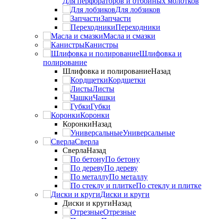
Для перфораторов и отбойных молотков
Для лобзиков
Запчасти
Переходники
Масла и смазки
Канистры
Шлифовка и
полирование
Шлифовка и полирование
Назад
Кордщетки
Листы
Чашки
Губки
Коронки
Коронки
Назад
Универсальные
Сверла
Сверла
Назад
По бетону
По дереву
По металлу
По стеклу и плитке
Диски и круги
Диски и круги
Назад
Отрезные