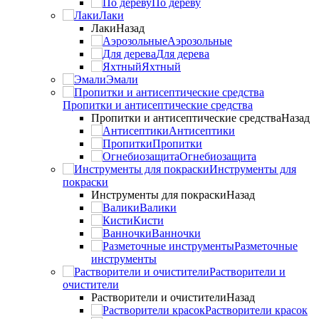
По дереву
Лаки
Лаки
Назад
Аэрозольные
Для дерева
Яхтный
Эмали
Пропитки и антисептические средства
Пропитки и антисептические средства
Назад
Антисептики
Пропитки
Огнебиозащита
Инструменты для
покраски
Инструменты для покраски
Назад
Валики
Кисти
Ванночки
Разметочные
инструменты
Растворители и
очистители
Растворители и очистители
Назад
Растворители красок