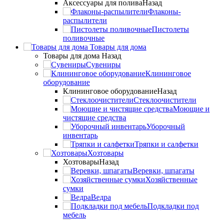
Аксессуары для полива
Назад
Флаконы-
распылители
Пистолеты
поливочные
Товары для дома
Товары для дома
Назад
Сувениры
Клининговое
оборудование
Клининговое оборудование
Назад
Стеклоочистители
Моющие и
чистящие средства
Уборочный
инвентарь
Тряпки и салфетки
Хозтовары
Хозтовары
Назад
Веревки, шпагаты
Хозяйственные
сумки
Ведра
Подкладки под
мебель