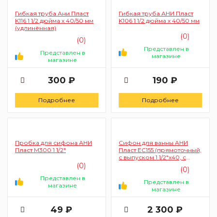
Гибкая труба Ани Пласт
Гибкая труба АНИ Пласт
K116 1 1/2 дюйма х 40/50 мм
K106 1 1/2 дюйма х 40/50 мм
(удлинённая)
(0)
(0)
Представлен в
Представлен в
магазине
магазине
300 ₽
190 ₽
Подробнее
Подробнее
Пробка для сифона АНИ
Сифон для ванны АНИ
Пласт M300 1 1/2"
Пласт EC155 (прямоточный,
с выпуском 1 1/2"х40, с
переливом, клик-клак, с
(0)
(0)
гибкой трубой 375х40/50)
Представлен в
Представлен в
магазине
магазине
49 ₽
2 300 ₽