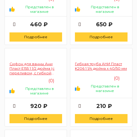
Представлен в
Представлен в
магазине
магазине
460 ₽
650 ₽
Подробнее
Подробнее
Сифон для ванны Ани
Гибкая труба АНИ Пласт
Пласт Е155 1 1/2 дюйма (с
K206 1 1/4 дюйма х 40/50 мм
переливом, с гибкой
трубой 40/50 мм)
(0)
(0)
Представлен в
Представлен в
магазине
магазине
920 ₽
210 ₽
Подробнее
Подробнее